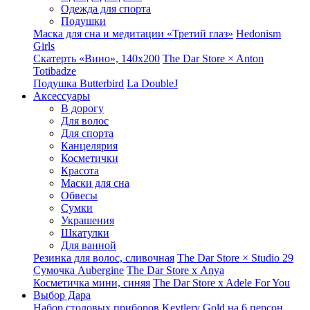
Одежда для спорта
Подушки
Маска для сна и медитации «Третий глаз»
Hedonism
Girls
Скатерть «Вино», 140х200
The Dar Store × Anton
Totibadze
Подушка Butterbird
La DoubleJ
Аксессуары
В дорогу
Для волос
Для спорта
Канцелярия
Косметички
Красота
Маски для сна
Обвесы
Сумки
Украшения
Шкатулки
Для ванной
Резинка для волос, сливочная
The Dar Store × Studio 29
Сумочка Aubergine
The Dar Store x Anya
Косметичка мини, синяя
The Dar Store x Adele For You
Выбор Дара
Набор столовых приборов Keytlery Gold на 6 персон