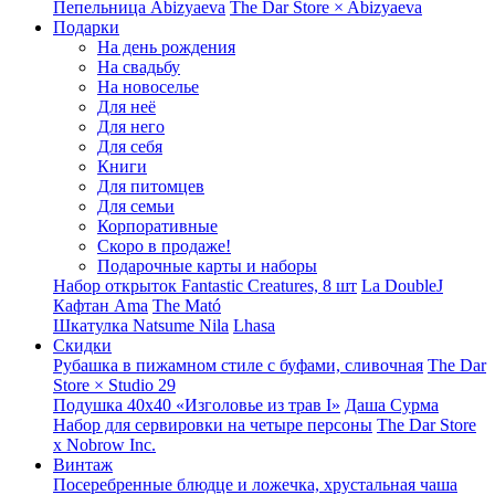
Пепельница Abizyaeva
The Dar Store × Abizyaeva
Подарки
На день рождения
На свадьбу
На новоселье
Для неё
Для него
Для себя
Книги
Для питомцев
Для семьи
Корпоративные
Скоро в продаже!
Подарочные карты и наборы
Набор открыток Fantastic Creatures, 8 шт
La DoubleJ
Кафтан Ama
The Mató
Шкатулка Natsume Nila
Lhasa
Скидки
Рубашка в пижамном стиле с буфами, сливочная
The Dar
Store × Studio 29
Подушка 40x40 «Изголовье из трав I»
Даша Сурма
Набор для сервировки на четыре персоны
The Dar Store
х Nobrow Inc.
Винтаж
Посеребренные блюдце и ложечка, хрустальная чаша