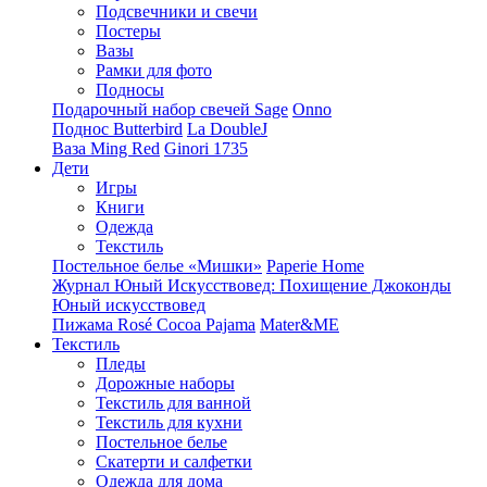
Подсвечники и свечи
Постеры
Вазы
Рамки для фото
Подносы
Подарочный набор свечей Sage
Onno
Поднос Butterbird
La DoubleJ
Ваза Ming Red
Ginori 1735
Дети
Игры
Книги
Одежда
Текстиль
Постельное белье «Мишки»
Paperie Home
Журнал Юный Искусствовед: Похищение Джоконды
Юный искусствовед
Пижама Rosé Cocoa Pajama
Mater&ME
Текстиль
Пледы
Дорожные наборы
Текстиль для ванной
Текстиль для кухни
Постельное белье
Скатерти и салфетки
Одежда для дома