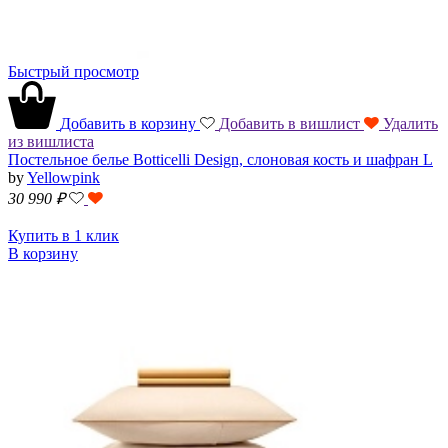
Быстрый просмотр
Добавить в корзину
Добавить в вишлист
Удалить
из вишлиста
Постельное белье Botticelli Design, слоновая кость и шафран L
by
Yellowpink
30 990
₽
Купить в 1 клик
В корзину