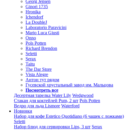
Georg Jensen
Ginori 1735
Hronika
Ichendorf
La DoubleJ
Laboratorio Paravicini
Mario Luca Giusti
Onno
Pols Potten
Richard Brendon
Seletti
Serax
Taitu
The Dar Store
Vista Alegre
Антон тут рядом
Гусевской хрустальный завод им. Мальцова
Посмотреть все
Десертная тарелка Water Lily
Wedgwood
Стакан для коктейлей Pum, 2 шт
Pols Potten
Ведро для льда Lismore
Waterford
Новинки
Набор для кофе Estetico Quotidiano (6 чашек с ложками)
Seletti
Набор блюд для сервировки Lips, 3 шт
Serax