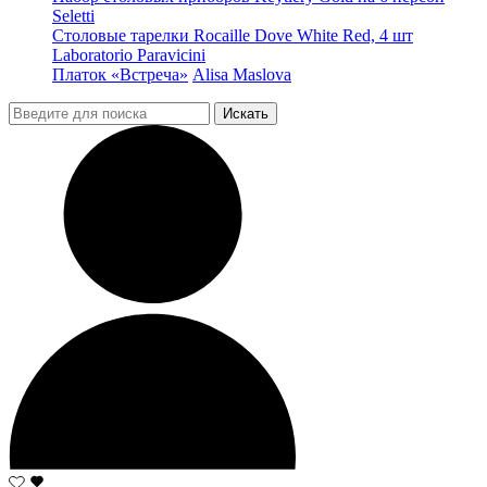
Seletti
Столовые тарелки Rocaille Dove White Red, 4 шт
Laboratorio Paravicini
Платок «Встреча»
Alisa Maslova