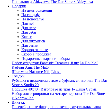
Пепельница Abizyaeva
The Dar Store × Abizyaeva
Подарки
На день рождения
На свадьбу
На новоселье
Для неё
Для него
Для себя
Книги
Для питомцев
Для семьи
Корпоративные
Скоро в продаже!
Подарочные карты и наборы
Набор открыток Fantastic Creatures, 8 шт
La DoubleJ
Кафтан Ama
The Mató
Шкатулка Natsume Nila
Lhasa
Скидки
Рубашка в пижамном стиле с буфами, сливочная
The Dar
Store × Studio 29
Подушка 40x40 «Изголовье из трав I»
Даша Сурма
Набор для сервировки на четыре персоны
The Dar Store
х Nobrow Inc.
Винтаж
Посеребренные блюдце и ложечка, хрустальная чаша