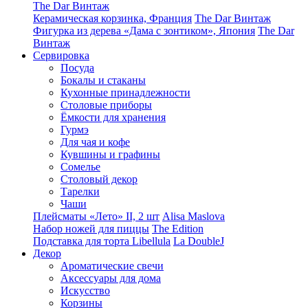
The Dar Винтаж
Керамическая корзинка, Франция
The Dar Винтаж
Фигурка из дерева «Дама с зонтиком», Япония
The Dar
Винтаж
Сервировка
Посуда
Бокалы и стаканы
Кухонные принадлежности
Столовые приборы
Ëмкости для хранения
Гурмэ
Для чая и кофе
Кувшины и графины
Сомелье
Столовый декор
Тарелки
Чаши
Плейсматы «Лето» II, 2 шт
Alisa Maslova
Набор ножей для пиццы
The Edition
Подставка для торта Libellula
La DoubleJ
Декор
Ароматические свечи
Аксессуары для дома
Искусство
Корзины