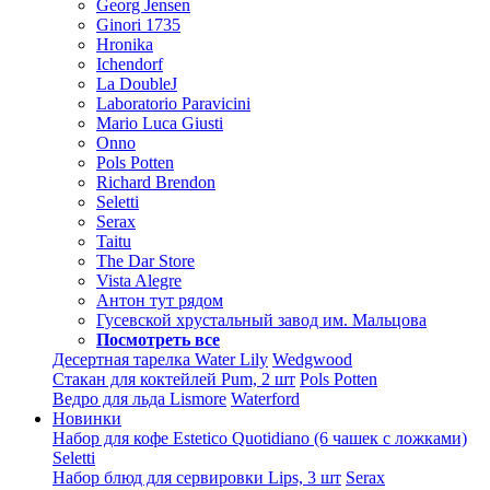
Georg Jensen
Ginori 1735
Hronika
Ichendorf
La DoubleJ
Laboratorio Paravicini
Mario Luca Giusti
Onno
Pols Potten
Richard Brendon
Seletti
Serax
Taitu
The Dar Store
Vista Alegre
Антон тут рядом
Гусевской хрустальный завод им. Мальцова
Посмотреть все
Десертная тарелка Water Lily
Wedgwood
Стакан для коктейлей Pum, 2 шт
Pols Potten
Ведро для льда Lismore
Waterford
Новинки
Набор для кофе Estetico Quotidiano (6 чашек с ложками)
Seletti
Набор блюд для сервировки Lips, 3 шт
Serax