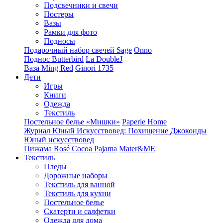
Подсвечники и свечи
Постеры
Вазы
Рамки для фото
Подносы
Подарочный набор свечей Sage
Onno
Поднос Butterbird
La DoubleJ
Ваза Ming Red
Ginori 1735
Дети
Игры
Книги
Одежда
Текстиль
Постельное белье «Мишки»
Paperie Home
Журнал Юный Искусствовед: Похищение Джоконды
Юный искусствовед
Пижама Rosé Cocoa Pajama
Mater&ME
Текстиль
Пледы
Дорожные наборы
Текстиль для ванной
Текстиль для кухни
Постельное белье
Скатерти и салфетки
Одежда для дома