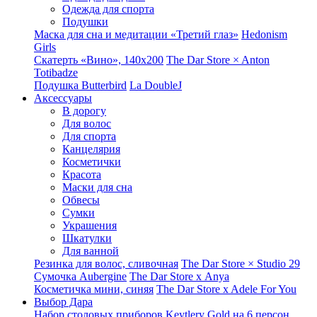
Одежда для спорта
Подушки
Маска для сна и медитации «Третий глаз»
Hedonism
Girls
Скатерть «Вино», 140х200
The Dar Store × Anton
Totibadze
Подушка Butterbird
La DoubleJ
Аксессуары
В дорогу
Для волос
Для спорта
Канцелярия
Косметички
Красота
Маски для сна
Обвесы
Сумки
Украшения
Шкатулки
Для ванной
Резинка для волос, сливочная
The Dar Store × Studio 29
Сумочка Aubergine
The Dar Store x Anya
Косметичка мини, синяя
The Dar Store x Adele For You
Выбор Дара
Набор столовых приборов Keytlery Gold на 6 персон