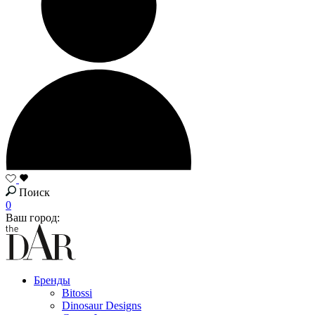
Поиск
0
Ваш город:
Бренды
Bitossi
Dinosaur Designs