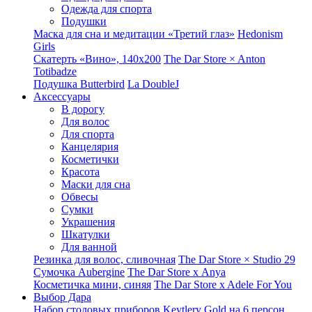
Одежда для спорта
Подушки
Маска для сна и медитации «Третий глаз»
Hedonism
Girls
Скатерть «Вино», 140х200
The Dar Store × Anton
Totibadze
Подушка Butterbird
La DoubleJ
Аксессуары
В дорогу
Для волос
Для спорта
Канцелярия
Косметички
Красота
Маски для сна
Обвесы
Сумки
Украшения
Шкатулки
Для ванной
Резинка для волос, сливочная
The Dar Store × Studio 29
Сумочка Aubergine
The Dar Store x Anya
Косметичка мини, синяя
The Dar Store x Adele For You
Выбор Дара
Набор столовых приборов Keytlery Gold на 6 персон