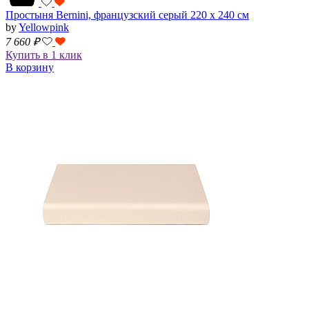
Простыня Bernini, французский серый 220 х 240 см
by
Yellowpink
7 660
₽
Купить в 1 клик
В корзину