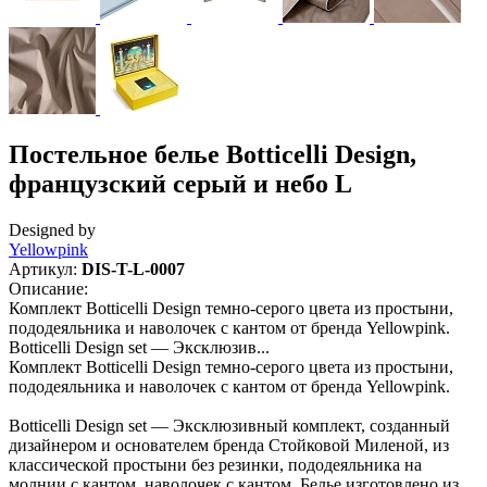
Постельное белье Botticelli Design,
французский серый и небо L
Designed by
Yellowpink
Артикул:
DIS-T-L-0007
Описание:
Комплект Botticelli Design темно-серого цвета из простыни,
пододеяльника и наволочек с кантом от бренда Yellowpink.
Botticelli Design set — Эксклюзив...
Комплект Botticelli Design темно-серого цвета из простыни,
пододеяльника и наволочек с кантом от бренда Yellowpink.
Botticelli Design set — Эксклюзивный комплект, созданный
дизайнером и основателем бренда Стойковой Миленой, из
классической простыни без резинки, пододеяльника на
молнии с кантом, наволочек с кантом. Белье изготовлено из