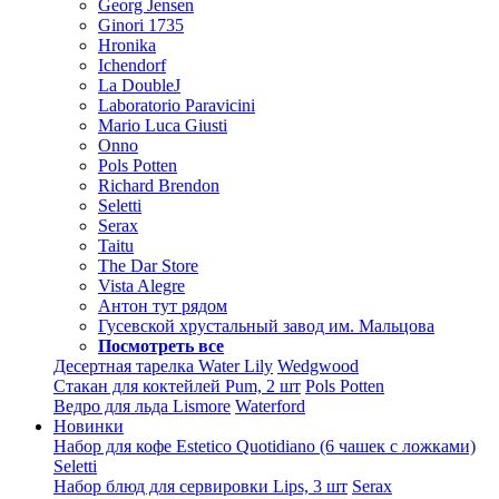
Georg Jensen
Ginori 1735
Hronika
Ichendorf
La DoubleJ
Laboratorio Paravicini
Mario Luca Giusti
Onno
Pols Potten
Richard Brendon
Seletti
Serax
Taitu
The Dar Store
Vista Alegre
Антон тут рядом
Гусевской хрустальный завод им. Мальцова
Посмотреть все
Десертная тарелка Water Lily
Wedgwood
Стакан для коктейлей Pum, 2 шт
Pols Potten
Ведро для льда Lismore
Waterford
Новинки
Набор для кофе Estetico Quotidiano (6 чашек с ложками)
Seletti
Набор блюд для сервировки Lips, 3 шт
Serax