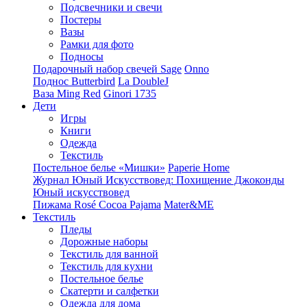
Подсвечники и свечи
Постеры
Вазы
Рамки для фото
Подносы
Подарочный набор свечей Sage
Onno
Поднос Butterbird
La DoubleJ
Ваза Ming Red
Ginori 1735
Дети
Игры
Книги
Одежда
Текстиль
Постельное белье «Мишки»
Paperie Home
Журнал Юный Искусствовед: Похищение Джоконды
Юный искусствовед
Пижама Rosé Cocoa Pajama
Mater&ME
Текстиль
Пледы
Дорожные наборы
Текстиль для ванной
Текстиль для кухни
Постельное белье
Скатерти и салфетки
Одежда для дома