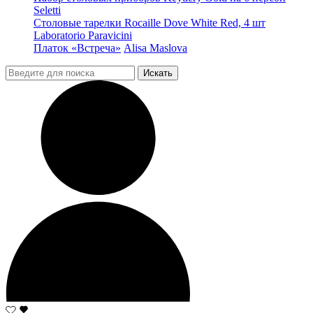
Seletti
Столовые тарелки Rocaille Dove White Red, 4 шт
Laboratorio Paravicini
Платок «Встреча»
Alisa Maslova