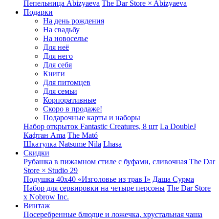
Пепельница Abizyaeva
The Dar Store × Abizyaeva
Подарки
На день рождения
На свадьбу
На новоселье
Для неё
Для него
Для себя
Книги
Для питомцев
Для семьи
Корпоративные
Скоро в продаже!
Подарочные карты и наборы
Набор открыток Fantastic Creatures, 8 шт
La DoubleJ
Кафтан Ama
The Mató
Шкатулка Natsume Nila
Lhasa
Скидки
Рубашка в пижамном стиле с буфами, сливочная
The Dar
Store × Studio 29
Подушка 40x40 «Изголовье из трав I»
Даша Сурма
Набор для сервировки на четыре персоны
The Dar Store
х Nobrow Inc.
Винтаж
Посеребренные блюдце и ложечка, хрустальная чаша