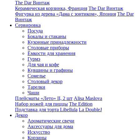
The Dar Винтаж
Керамическая корзинка, Франция
The Dar Винтаж
Фигурка из дерева «Дама с зонтиком», Япония
The Dar
Винтаж
Сервировка
Посуда
Бокалы и стаканы
Кухонные принадлежности
Столовые приборы
Ëмкости для хранения
Гурмэ
Для чая и кофе
Кувшины и графины
Сомелье
Столовый декор
Тарелки
Чаши
Плейсматы «Лето» II, 2 шт
Alisa Maslova
Набор ножей для пиццы
The Edition
Подставка для торта Libellula
La DoubleJ
Декор
Ароматические свечи
Аксессуары для дома
Искусство
Корзины