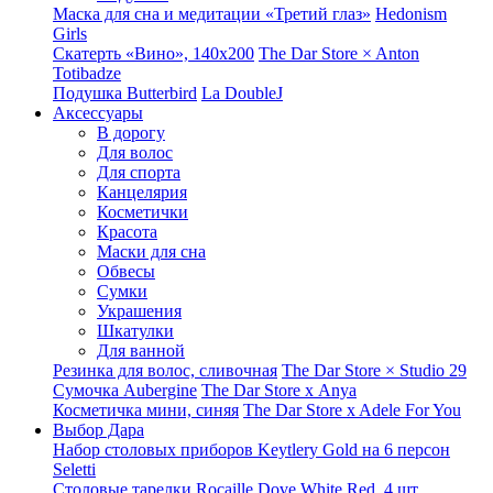
Маска для сна и медитации «Третий глаз»
Hedonism
Girls
Скатерть «Вино», 140х200
The Dar Store × Anton
Totibadze
Подушка Butterbird
La DoubleJ
Аксессуары
В дорогу
Для волос
Для спорта
Канцелярия
Косметички
Красота
Маски для сна
Обвесы
Сумки
Украшения
Шкатулки
Для ванной
Резинка для волос, сливочная
The Dar Store × Studio 29
Сумочка Aubergine
The Dar Store x Anya
Косметичка мини, синяя
The Dar Store x Adele For You
Выбор Дара
Набор столовых приборов Keytlery Gold на 6 персон
Seletti
Столовые тарелки Rocaille Dove White Red, 4 шт