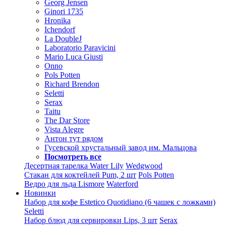
Georg Jensen
Ginori 1735
Hronika
Ichendorf
La DoubleJ
Laboratorio Paravicini
Mario Luca Giusti
Onno
Pols Potten
Richard Brendon
Seletti
Serax
Taitu
The Dar Store
Vista Alegre
Антон тут рядом
Гусевской хрустальный завод им. Мальцова
Посмотреть все
Десертная тарелка Water Lily
Wedgwood
Стакан для коктейлей Pum, 2 шт
Pols Potten
Ведро для льда Lismore
Waterford
Новинки
Набор для кофе Estetico Quotidiano (6 чашек с ложками)
Seletti
Набор блюд для сервировки Lips, 3 шт
Serax