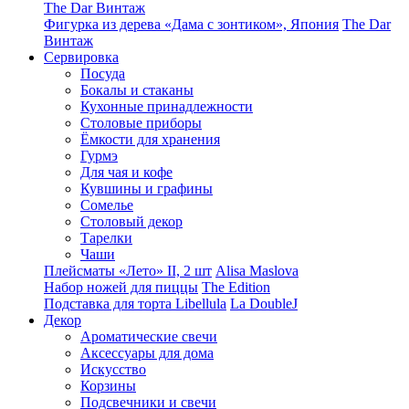
The Dar Винтаж
Фигурка из дерева «Дама с зонтиком», Япония
The Dar
Винтаж
Сервировка
Посуда
Бокалы и стаканы
Кухонные принадлежности
Столовые приборы
Ëмкости для хранения
Гурмэ
Для чая и кофе
Кувшины и графины
Сомелье
Столовый декор
Тарелки
Чаши
Плейсматы «Лето» II, 2 шт
Alisa Maslova
Набор ножей для пиццы
The Edition
Подставка для торта Libellula
La DoubleJ
Декор
Ароматические свечи
Аксессуары для дома
Искусство
Корзины
Подсвечники и свечи