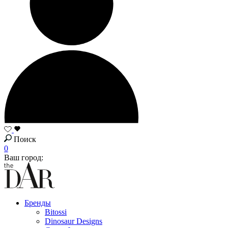
Поиск
0
Ваш город:
Бренды
Bitossi
Dinosaur Designs