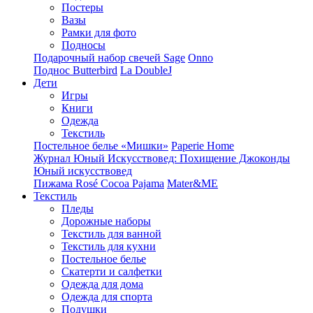
Постеры
Вазы
Рамки для фото
Подносы
Подарочный набор свечей Sage
Onno
Поднос Butterbird
La DoubleJ
Дети
Игры
Книги
Одежда
Текстиль
Постельное белье «Мишки»
Paperie Home
Журнал Юный Искусствовед: Похищение Джоконды
Юный искусствовед
Пижама Rosé Cocoa Pajama
Mater&ME
Текстиль
Пледы
Дорожные наборы
Текстиль для ванной
Текстиль для кухни
Постельное белье
Скатерти и салфетки
Одежда для дома
Одежда для спорта
Подушки