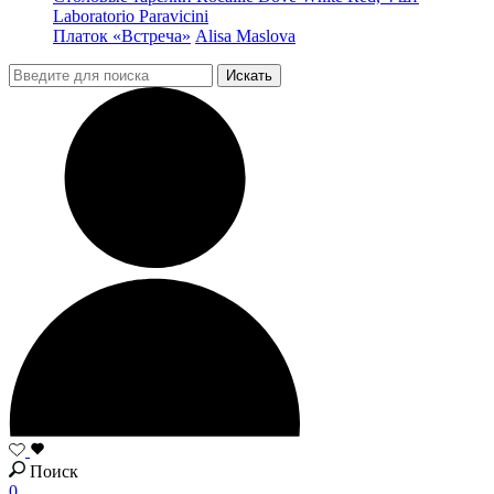
Laboratorio Paravicini
Платок «Встреча»
Alisa Maslova
Поиск
0