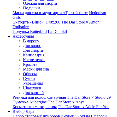
Одежда для спорта
Подушки
Маска для сна и медитации «Третий глаз»
Hedonism
Girls
Скатерть «Вино», 140х200
The Dar Store × Anton
Totibadze
Подушка Butterbird
La DoubleJ
Аксессуары
В дорогу
Для волос
Для спорта
Канцелярия
Косметички
Красота
Маски для сна
Обвесы
Сумки
Украшения
Шкатулки
Для ванной
Резинка для волос, сливочная
The Dar Store × Studio 29
Сумочка Aubergine
The Dar Store x Anya
Косметичка мини, синяя
The Dar Store x Adele For You
Выбор Дара
Набор столовых приборов Keytlery Gold на 6 персон