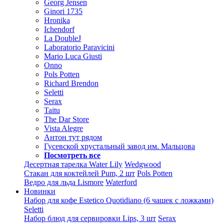
Georg Jensen
Ginori 1735
Hronika
Ichendorf
La DoubleJ
Laboratorio Paravicini
Mario Luca Giusti
Onno
Pols Potten
Richard Brendon
Seletti
Serax
Taitu
The Dar Store
Vista Alegre
Антон тут рядом
Гусевской хрустальный завод им. Мальцова
Посмотреть все
Десертная тарелка Water Lily
Wedgwood
Стакан для коктейлей Pum, 2 шт
Pols Potten
Ведро для льда Lismore
Waterford
Новинки
Набор для кофе Estetico Quotidiano (6 чашек с ложками)
Seletti
Набор блюд для сервировки Lips, 3 шт
Serax