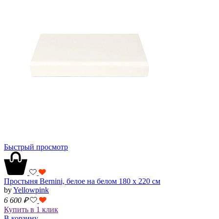
Быстрый просмотр
Простыня Bernini, белое на белом 180 х 220 см
by
Yellowpink
6 600
₽
Купить в 1 клик
В корзину