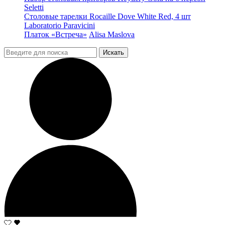
Seletti
Столовые тарелки Rocaille Dove White Red, 4 шт
Laboratorio Paravicini
Платок «Встреча»
Alisa Maslova