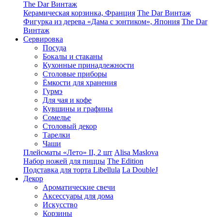
The Dar Винтаж
Керамическая корзинка, Франция
The Dar Винтаж
Фигурка из дерева «Дама с зонтиком», Япония
The Dar
Винтаж
Сервировка
Посуда
Бокалы и стаканы
Кухонные принадлежности
Столовые приборы
Ëмкости для хранения
Гурмэ
Для чая и кофе
Кувшины и графины
Сомелье
Столовый декор
Тарелки
Чаши
Плейсматы «Лето» II, 2 шт
Alisa Maslova
Набор ножей для пиццы
The Edition
Подставка для торта Libellula
La DoubleJ
Декор
Ароматические свечи
Аксессуары для дома
Искусство
Корзины