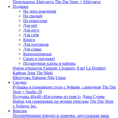
Пепельница Abizyaeva
The Dar Store × Abizyaeva
Подарки
На день рождения
На свадьбу
На новоселье
Для неё
Для него
Для себя
Книги
Для питомцев
Для семьи
Корпоративные
Скоро в продаже!
Подарочные карты и наборы
Набор открыток Fantastic Creatures, 8 шт
La DoubleJ
Кафтан Ama
The Mató
Шкатулка Natsume Nila
Lhasa
Скидки
Рубашка в пижамном стиле с буфами, сливочная
The Dar
Store × Studio 29
Подушка 40x40 «Изголовье из трав I»
Даша Сурма
Набор для сервировки на четыре персоны
The Dar Store
х Nobrow Inc.
Винтаж
Посеребренные блюдце и ложечка, хрустальная чаша