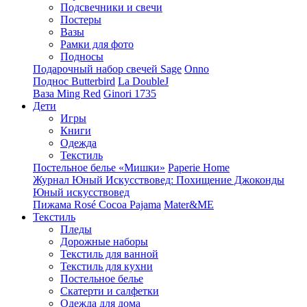
Подсвечники и свечи
Постеры
Вазы
Рамки для фото
Подносы
Подарочный набор свечей Sage
Onno
Поднос Butterbird
La DoubleJ
Ваза Ming Red
Ginori 1735
Дети
Игры
Книги
Одежда
Текстиль
Постельное белье «Мишки»
Paperie Home
Журнал Юный Искусствовед: Похищение Джоконды
Юный искусствовед
Пижама Rosé Cocoa Pajama
Mater&ME
Текстиль
Пледы
Дорожные наборы
Текстиль для ванной
Текстиль для кухни
Постельное белье
Скатерти и салфетки
Одежда для дома