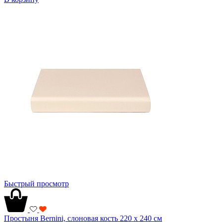
Быстрый просмотр
Простыня Bernini, слоновая кость 220 х 240 см