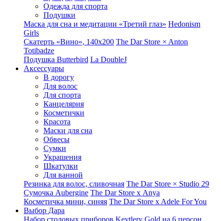
Одежда для спорта
Подушки
Маска для сна и медитации «Третий глаз»
Hedonism
Girls
Скатерть «Вино», 140х200
The Dar Store × Anton
Totibadze
Подушка Butterbird
La DoubleJ
Аксессуары
В дорогу
Для волос
Для спорта
Канцелярия
Косметички
Красота
Маски для сна
Обвесы
Сумки
Украшения
Шкатулки
Для ванной
Резинка для волос, сливочная
The Dar Store × Studio 29
Сумочка Aubergine
The Dar Store x Anya
Косметичка мини, синяя
The Dar Store x Adele For You
Выбор Дара
Набор столовых приборов Keytlery Gold на 6 персон