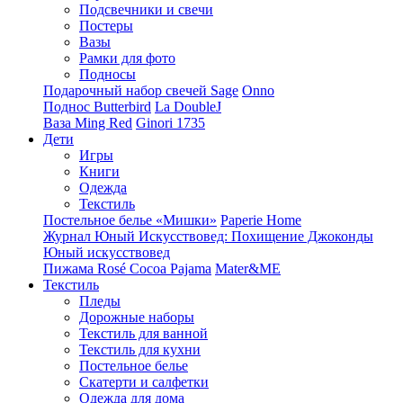
Подсвечники и свечи
Постеры
Вазы
Рамки для фото
Подносы
Подарочный набор свечей Sage
Onno
Поднос Butterbird
La DoubleJ
Ваза Ming Red
Ginori 1735
Дети
Игры
Книги
Одежда
Текстиль
Постельное белье «Мишки»
Paperie Home
Журнал Юный Искусствовед: Похищение Джоконды
Юный искусствовед
Пижама Rosé Cocoa Pajama
Mater&ME
Текстиль
Пледы
Дорожные наборы
Текстиль для ванной
Текстиль для кухни
Постельное белье
Скатерти и салфетки
Одежда для дома