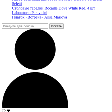
Seletti
Столовые тарелки Rocaille Dove White Red, 4 шт
Laboratorio Paravicini
Платок «Встреча»
Alisa Maslova