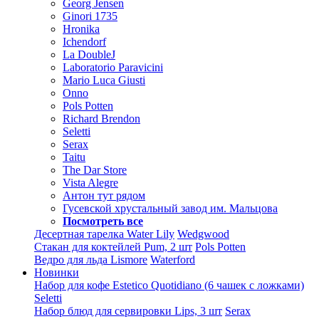
Georg Jensen
Ginori 1735
Hronika
Ichendorf
La DoubleJ
Laboratorio Paravicini
Mario Luca Giusti
Onno
Pols Potten
Richard Brendon
Seletti
Serax
Taitu
The Dar Store
Vista Alegre
Антон тут рядом
Гусевской хрустальный завод им. Мальцова
Посмотреть все
Десертная тарелка Water Lily
Wedgwood
Стакан для коктейлей Pum, 2 шт
Pols Potten
Ведро для льда Lismore
Waterford
Новинки
Набор для кофе Estetico Quotidiano (6 чашек с ложками)
Seletti
Набор блюд для сервировки Lips, 3 шт
Serax