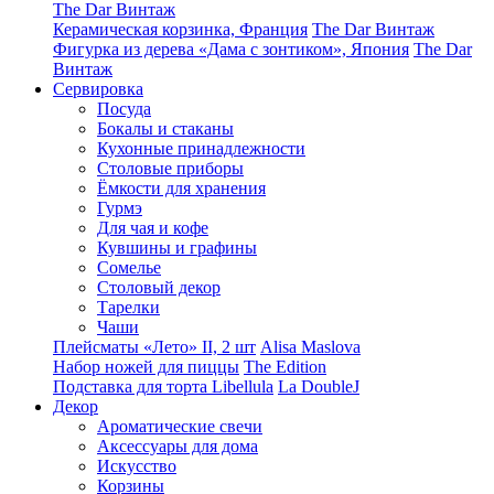
The Dar Винтаж
Керамическая корзинка, Франция
The Dar Винтаж
Фигурка из дерева «Дама с зонтиком», Япония
The Dar
Винтаж
Сервировка
Посуда
Бокалы и стаканы
Кухонные принадлежности
Столовые приборы
Ëмкости для хранения
Гурмэ
Для чая и кофе
Кувшины и графины
Сомелье
Столовый декор
Тарелки
Чаши
Плейсматы «Лето» II, 2 шт
Alisa Maslova
Набор ножей для пиццы
The Edition
Подставка для торта Libellula
La DoubleJ
Декор
Ароматические свечи
Аксессуары для дома
Искусство
Корзины