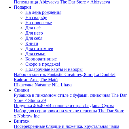
Пепельница Abizyaeva
The Dar Store × Abizyaeva
Подарки
На день рождения
На свадьбу
На новоселье
Для неё
Для него
Для себя
Книги
Для питомцев
Для семьи
Корпоративные
Скоро в продаже!
Подарочные карты и наборы
Набор открыток Fantastic Creatures, 8 шт
La DoubleJ
Кафтан Ama
The Mató
Шкатулка Natsume Nila
Lhasa
Скидки
Рубашка в пижамном стиле с буфами, сливочная
The Dar
Store × Studio 29
Подушка 40x40 «Изголовье из трав I»
Даша Сурма
Набор для сервировки на четыре персоны
The Dar Store
х Nobrow Inc.
Винтаж
Посеребренные блюдце и ложечка, хрустальная чаша