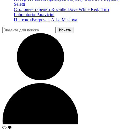
Seletti
Столовые тарелки Rocaille Dove White Red, 4 шт
Laboratorio Paravicini
Платок «Встреча»
Alisa Maslova