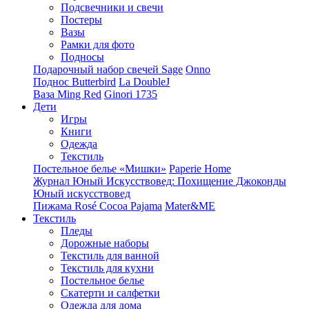
Подсвечники и свечи
Постеры
Вазы
Рамки для фото
Подносы
Подарочный набор свечей Sage
Onno
Поднос Butterbird
La DoubleJ
Ваза Ming Red
Ginori 1735
Дети
Игры
Книги
Одежда
Текстиль
Постельное белье «Мишки»
Paperie Home
Журнал Юный Искусствовед: Похищение Джоконды
Юный искусствовед
Пижама Rosé Cocoa Pajama
Mater&ME
Текстиль
Пледы
Дорожные наборы
Текстиль для ванной
Текстиль для кухни
Постельное белье
Скатерти и салфетки
Одежда для дома