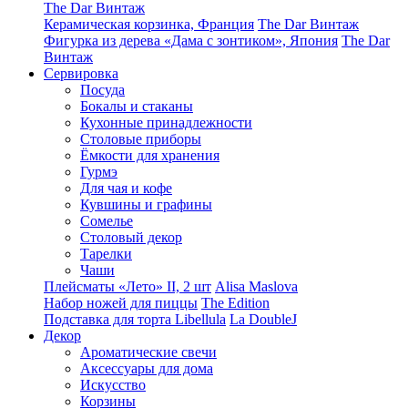
The Dar Винтаж
Керамическая корзинка, Франция
The Dar Винтаж
Фигурка из дерева «Дама с зонтиком», Япония
The Dar
Винтаж
Сервировка
Посуда
Бокалы и стаканы
Кухонные принадлежности
Столовые приборы
Ëмкости для хранения
Гурмэ
Для чая и кофе
Кувшины и графины
Сомелье
Столовый декор
Тарелки
Чаши
Плейсматы «Лето» II, 2 шт
Alisa Maslova
Набор ножей для пиццы
The Edition
Подставка для торта Libellula
La DoubleJ
Декор
Ароматические свечи
Аксессуары для дома
Искусство
Корзины