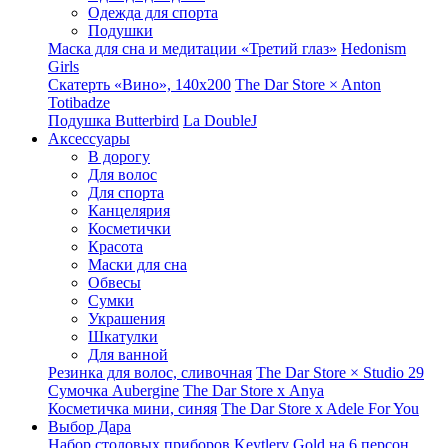
Одежда для спорта
Подушки
Маска для сна и медитации «Третий глаз»
Hedonism
Girls
Скатерть «Вино», 140х200
The Dar Store × Anton
Totibadze
Подушка Butterbird
La DoubleJ
Аксессуары
В дорогу
Для волос
Для спорта
Канцелярия
Косметички
Красота
Маски для сна
Обвесы
Сумки
Украшения
Шкатулки
Для ванной
Резинка для волос, сливочная
The Dar Store × Studio 29
Сумочка Aubergine
The Dar Store x Anya
Косметичка мини, синяя
The Dar Store x Adele For You
Выбор Дара
Набор столовых приборов Keytlery Gold на 6 персон