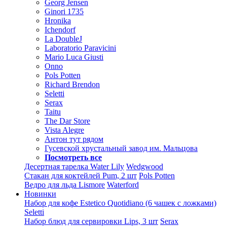
Georg Jensen
Ginori 1735
Hronika
Ichendorf
La DoubleJ
Laboratorio Paravicini
Mario Luca Giusti
Onno
Pols Potten
Richard Brendon
Seletti
Serax
Taitu
The Dar Store
Vista Alegre
Антон тут рядом
Гусевской хрустальный завод им. Мальцова
Посмотреть все
Десертная тарелка Water Lily
Wedgwood
Стакан для коктейлей Pum, 2 шт
Pols Potten
Ведро для льда Lismore
Waterford
Новинки
Набор для кофе Estetico Quotidiano (6 чашек с ложками)
Seletti
Набор блюд для сервировки Lips, 3 шт
Serax