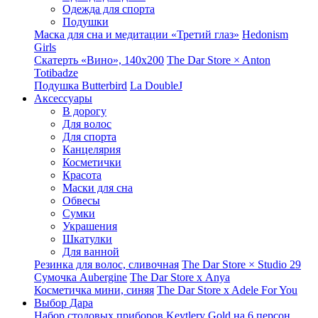
Одежда для спорта
Подушки
Маска для сна и медитации «Третий глаз»
Hedonism
Girls
Скатерть «Вино», 140х200
The Dar Store × Anton
Totibadze
Подушка Butterbird
La DoubleJ
Аксессуары
В дорогу
Для волос
Для спорта
Канцелярия
Косметички
Красота
Маски для сна
Обвесы
Сумки
Украшения
Шкатулки
Для ванной
Резинка для волос, сливочная
The Dar Store × Studio 29
Сумочка Aubergine
The Dar Store x Anya
Косметичка мини, синяя
The Dar Store x Adele For You
Выбор Дара
Набор столовых приборов Keytlery Gold на 6 персон