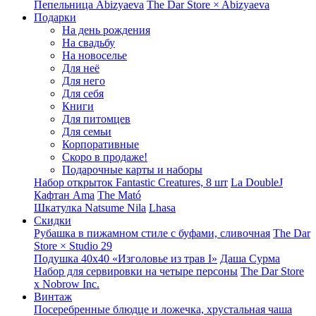
Пепельница Abizyaeva
The Dar Store × Abizyaeva
Подарки
На день рождения
На свадьбу
На новоселье
Для неё
Для него
Для себя
Книги
Для питомцев
Для семьи
Корпоративные
Скоро в продаже!
Подарочные карты и наборы
Набор открыток Fantastic Creatures, 8 шт
La DoubleJ
Кафтан Ama
The Mató
Шкатулка Natsume Nila
Lhasa
Скидки
Рубашка в пижамном стиле с буфами, сливочная
The Dar
Store × Studio 29
Подушка 40x40 «Изголовье из трав I»
Даша Сурма
Набор для сервировки на четыре персоны
The Dar Store
х Nobrow Inc.
Винтаж
Посеребренные блюдце и ложечка, хрустальная чаша