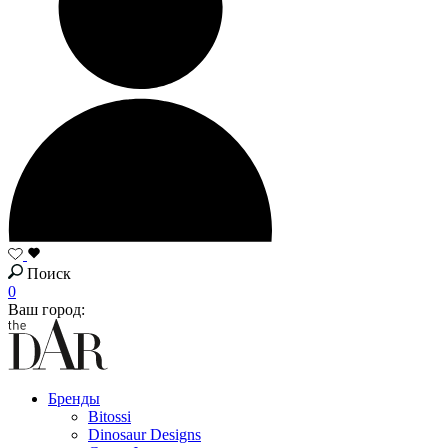
Поиск
0
Ваш город:
Бренды
Bitossi
Dinosaur Designs