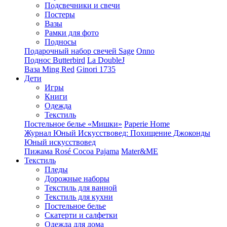
Подсвечники и свечи
Постеры
Вазы
Рамки для фото
Подносы
Подарочный набор свечей Sage
Onno
Поднос Butterbird
La DoubleJ
Ваза Ming Red
Ginori 1735
Дети
Игры
Книги
Одежда
Текстиль
Постельное белье «Мишки»
Paperie Home
Журнал Юный Искусствовед: Похищение Джоконды
Юный искусствовед
Пижама Rosé Cocoa Pajama
Mater&ME
Текстиль
Пледы
Дорожные наборы
Текстиль для ванной
Текстиль для кухни
Постельное белье
Скатерти и салфетки
Одежда для дома