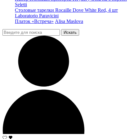
Seletti
Столовые тарелки Rocaille Dove White Red, 4 шт
Laboratorio Paravicini
Платок «Встреча»
Alisa Maslova