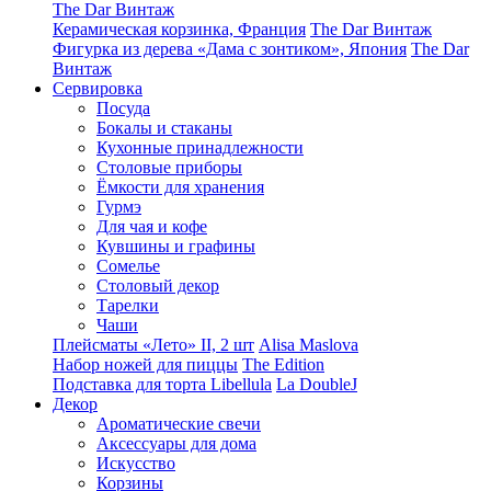
The Dar Винтаж
Керамическая корзинка, Франция
The Dar Винтаж
Фигурка из дерева «Дама с зонтиком», Япония
The Dar
Винтаж
Сервировка
Посуда
Бокалы и стаканы
Кухонные принадлежности
Столовые приборы
Ëмкости для хранения
Гурмэ
Для чая и кофе
Кувшины и графины
Сомелье
Столовый декор
Тарелки
Чаши
Плейсматы «Лето» II, 2 шт
Alisa Maslova
Набор ножей для пиццы
The Edition
Подставка для торта Libellula
La DoubleJ
Декор
Ароматические свечи
Аксессуары для дома
Искусство
Корзины