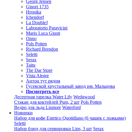
Georg Jensen
Ginori 1735
Hronika
Ichendorf
La DoubleJ
Laboratorio Paravicini
Mario Luca Giusti
Onno
Pols Potten
Richard Brendon
Seletti
Serax
Taitu
The Dar Store
Vista Alegre
Антон тут рядом
Гусевской хрустальный завод им. Мальцова
Посмотреть все
Десертная тарелка Water Lily
Wedgwood
Стакан для коктейлей Pum, 2 шт
Pols Potten
Ведро для льда Lismore
Waterford
Новинки
Набор для кофе Estetico Quotidiano (6 чашек с ложками)
Seletti
Набор блюд для сервировки Lips, 3 шт
Serax