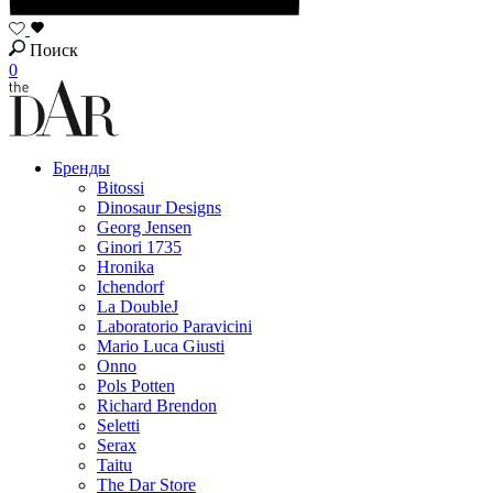
Поиск
0
Бренды
Bitossi
Dinosaur Designs
Georg Jensen
Ginori 1735
Hronika
Ichendorf
La DoubleJ
Laboratorio Paravicini
Mario Luca Giusti
Onno
Pols Potten
Richard Brendon
Seletti
Serax
Taitu
The Dar Store