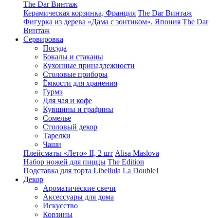
The Dar Винтаж
Керамическая корзинка, Франция
The Dar Винтаж
Фигурка из дерева «Дама с зонтиком», Япония
The Dar
Винтаж
Сервировка
Посуда
Бокалы и стаканы
Кухонные принадлежности
Столовые приборы
Ëмкости для хранения
Гурмэ
Для чая и кофе
Кувшины и графины
Сомелье
Столовый декор
Тарелки
Чаши
Плейсматы «Лето» II, 2 шт
Alisa Maslova
Набор ножей для пиццы
The Edition
Подставка для торта Libellula
La DoubleJ
Декор
Ароматические свечи
Аксессуары для дома
Искусство
Корзины