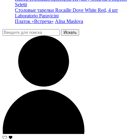
Seletti
Столовые тарелки Rocaille Dove White Red, 4 шт
Laboratorio Paravicini
Платок «Встреча»
Alisa Maslova