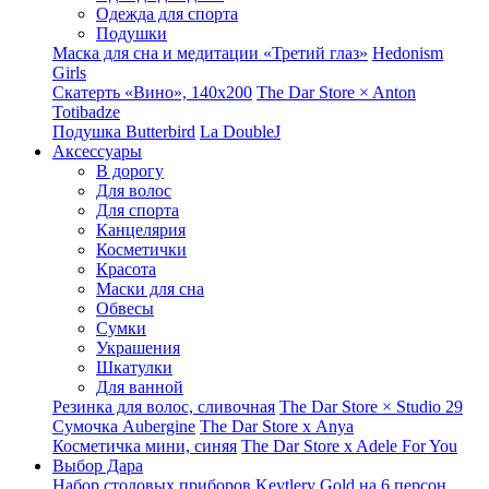
Одежда для спорта
Подушки
Маска для сна и медитации «Третий глаз»
Hedonism
Girls
Скатерть «Вино», 140х200
The Dar Store × Anton
Totibadze
Подушка Butterbird
La DoubleJ
Аксессуары
В дорогу
Для волос
Для спорта
Канцелярия
Косметички
Красота
Маски для сна
Обвесы
Сумки
Украшения
Шкатулки
Для ванной
Резинка для волос, сливочная
The Dar Store × Studio 29
Сумочка Aubergine
The Dar Store x Anya
Косметичка мини, синяя
The Dar Store x Adele For You
Выбор Дара
Набор столовых приборов Keytlery Gold на 6 персон