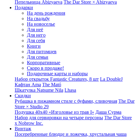
Пепельница Abizyaeva
The Dar Store × Abizyaeva
Подарки
На день рождения
На свадьбу
На новоселье
Для неё
Для него
Для себя
Книги
Для питомцев
Для семьи
Корпоративные
Скоро в продаже!
Подарочные карты и наборы
Набор открыток Fantastic Creatures, 8 шт
La DoubleJ
Кафтан Ama
The Mató
Шкатулка Natsume Nila
Lhasa
Скидки
Рубашка в пижамном стиле с буфами, сливочная
The Dar
Store × Studio 29
Подушка 40x40 «Изголовье из трав I»
Даша Сурма
Набор для сервировки на четыре персоны
The Dar Store
х Nobrow Inc.
Винтаж
Посеребренные блюдце и ложечка, хрустальная чаша