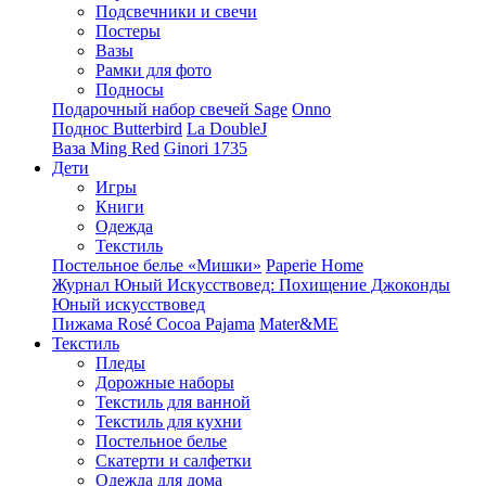
Подсвечники и свечи
Постеры
Вазы
Рамки для фото
Подносы
Подарочный набор свечей Sage
Onno
Поднос Butterbird
La DoubleJ
Ваза Ming Red
Ginori 1735
Дети
Игры
Книги
Одежда
Текстиль
Постельное белье «Мишки»
Paperie Home
Журнал Юный Искусствовед: Похищение Джоконды
Юный искусствовед
Пижама Rosé Cocoa Pajama
Mater&ME
Текстиль
Пледы
Дорожные наборы
Текстиль для ванной
Текстиль для кухни
Постельное белье
Скатерти и салфетки
Одежда для дома