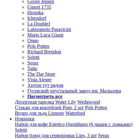
Georg Jensen
Ginori 1735
Hronika
Ichendorf
La DoubleJ
Laboratorio Paravicini
Mario Luca Giusti
Onno
Pols Potten
Richard Brendon
Seletti
Serax
Taitu
The Dar Store
Vista Alegre
Антон тут рядом
Гусевской хрустальный завод им. Мальцова
Посмотреть все
Десертная тарелка Water Lily
Wedgwood
Стакан для коктейлей Pum, 2 шт
Pols Potten
Ведро для льда Lismore
Waterford
Новинки
Набор для кофе Estetico Quotidiano (6 чашек с ложками)
Seletti
Набор блюд для сервировки Lips, 3 шт
Serax