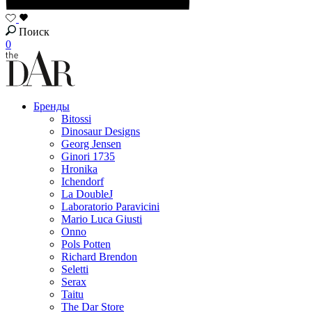
Поиск
0
Бренды
Bitossi
Dinosaur Designs
Georg Jensen
Ginori 1735
Hronika
Ichendorf
La DoubleJ
Laboratorio Paravicini
Mario Luca Giusti
Onno
Pols Potten
Richard Brendon
Seletti
Serax
Taitu
The Dar Store