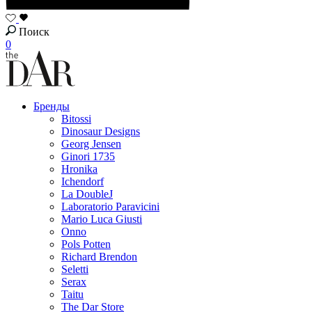
Поиск
0
Бренды
Bitossi
Dinosaur Designs
Georg Jensen
Ginori 1735
Hronika
Ichendorf
La DoubleJ
Laboratorio Paravicini
Mario Luca Giusti
Onno
Pols Potten
Richard Brendon
Seletti
Serax
Taitu
The Dar Store