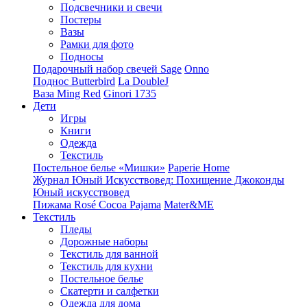
Подсвечники и свечи
Постеры
Вазы
Рамки для фото
Подносы
Подарочный набор свечей Sage
Onno
Поднос Butterbird
La DoubleJ
Ваза Ming Red
Ginori 1735
Дети
Игры
Книги
Одежда
Текстиль
Постельное белье «Мишки»
Paperie Home
Журнал Юный Искусствовед: Похищение Джоконды
Юный искусствовед
Пижама Rosé Cocoa Pajama
Mater&ME
Текстиль
Пледы
Дорожные наборы
Текстиль для ванной
Текстиль для кухни
Постельное белье
Скатерти и салфетки
Одежда для дома