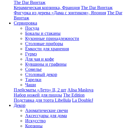
The Dar Винтаж
Керамическая корзинка, Франция
The Dar Винтаж
Фигурка из дерева «Дама с зонтиком», Япония
The Dar
Винтаж
Сервировка
Посуда
Бокалы и стаканы
Кухонные принадлежности
Столовые приборы
Ëмкости для хранения
Гурмэ
Для чая и кофе
Кувшины и графины
Сомелье
Столовый декор
Тарелки
Чаши
Плейсматы «Лето» II, 2 шт
Alisa Maslova
Набор ножей для пиццы
The Edition
Подставка для торта Libellula
La DoubleJ
Декор
Ароматические свечи
Аксессуары для дома
Искусство
Корзины