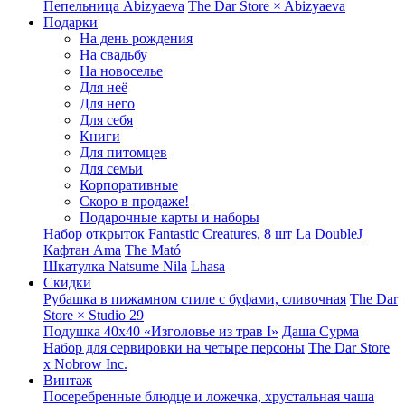
Пепельница Abizyaeva
The Dar Store × Abizyaeva
Подарки
На день рождения
На свадьбу
На новоселье
Для неё
Для него
Для себя
Книги
Для питомцев
Для семьи
Корпоративные
Скоро в продаже!
Подарочные карты и наборы
Набор открыток Fantastic Creatures, 8 шт
La DoubleJ
Кафтан Ama
The Mató
Шкатулка Natsume Nila
Lhasa
Скидки
Рубашка в пижамном стиле с буфами, сливочная
The Dar
Store × Studio 29
Подушка 40x40 «Изголовье из трав I»
Даша Сурма
Набор для сервировки на четыре персоны
The Dar Store
х Nobrow Inc.
Винтаж
Посеребренные блюдце и ложечка, хрустальная чаша