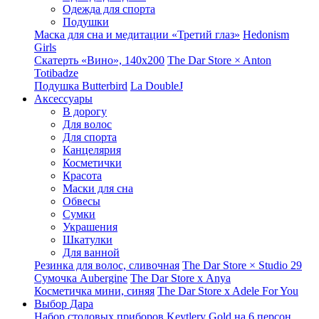
Одежда для спорта
Подушки
Маска для сна и медитации «Третий глаз»
Hedonism
Girls
Скатерть «Вино», 140х200
The Dar Store × Anton
Totibadze
Подушка Butterbird
La DoubleJ
Аксессуары
В дорогу
Для волос
Для спорта
Канцелярия
Косметички
Красота
Маски для сна
Обвесы
Сумки
Украшения
Шкатулки
Для ванной
Резинка для волос, сливочная
The Dar Store × Studio 29
Сумочка Aubergine
The Dar Store x Anya
Косметичка мини, синяя
The Dar Store x Adele For You
Выбор Дара
Набор столовых приборов Keytlery Gold на 6 персон