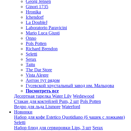
Georg Jensen
Ginori 1735
Hronika
Ichendorf
La DoubleJ
Laboratorio Paravicini
Mario Luca Giusti
Onno
Pols Potten
Richard Brendon
Seletti
Serax
Taitu
The Dar Store
Vista Alegre
Антон тут рядом
Гусевской хрустальный завод им. Мальцова
Посмотреть все
Десертная тарелка Water Lily
Wedgwood
Стакан для коктейлей Pum, 2 шт
Pols Potten
Ведро для льда Lismore
Waterford
Новинки
Набор для кофе Estetico Quotidiano (6 чашек с ложками)
Seletti
Набор блюд для сервировки Lips, 3 шт
Serax