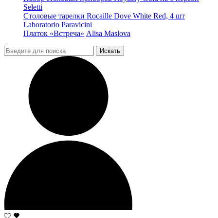
Seletti
Столовые тарелки Rocaille Dove White Red, 4 шт
Laboratorio Paravicini
Платок «Встреча»
Alisa Maslova