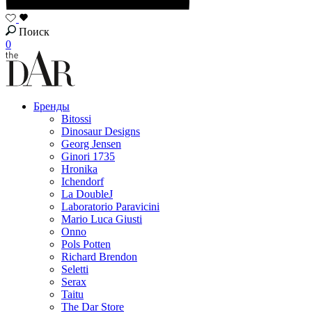
Поиск
0
Бренды
Bitossi
Dinosaur Designs
Georg Jensen
Ginori 1735
Hronika
Ichendorf
La DoubleJ
Laboratorio Paravicini
Mario Luca Giusti
Onno
Pols Potten
Richard Brendon
Seletti
Serax
Taitu
The Dar Store