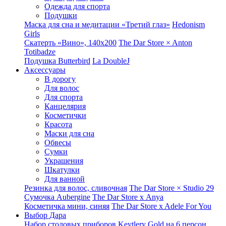
Одежда для спорта
Подушки
Маска для сна и медитации «Третий глаз»
Hedonism
Girls
Скатерть «Вино», 140х200
The Dar Store × Anton
Totibadze
Подушка Butterbird
La DoubleJ
Аксессуары
В дорогу
Для волос
Для спорта
Канцелярия
Косметички
Красота
Маски для сна
Обвесы
Сумки
Украшения
Шкатулки
Для ванной
Резинка для волос, сливочная
The Dar Store × Studio 29
Сумочка Aubergine
The Dar Store x Anya
Косметичка мини, синяя
The Dar Store x Adele For You
Выбор Дара
Набор столовых приборов Keytlery Gold на 6 персон