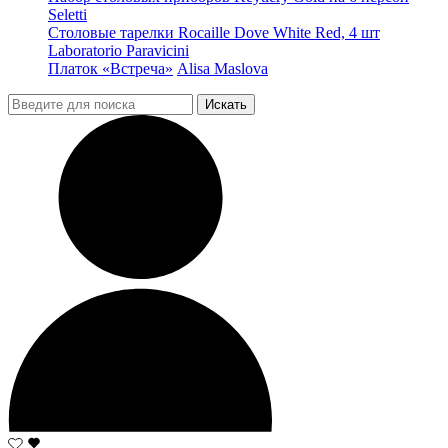
Seletti
Столовые тарелки Rocaille Dove White Red, 4 шт
Laboratorio Paravicini
Платок «Встреча»
Alisa Maslova