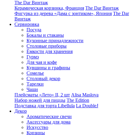
The Dar Винтаж
Керамическая корзинка, Франция
The Dar Винтаж
Фигурка из дерева «Дама с зонтиком», Япония
The Dar
Винтаж
Сервировка
Посуда
Бокалы и стаканы
Кухонные принадлежности
Столовые приборы
Ëмкости для хранения
Гурмэ
Для чая и кофе
Кувшины и графины
Сомелье
Столовый декор
Тарелки
Чаши
Плейсматы «Лето» II, 2 шт
Alisa Maslova
Набор ножей для пиццы
The Edition
Подставка для торта Libellula
La DoubleJ
Декор
Ароматические свечи
Аксессуары для дома
Искусство
Корзины