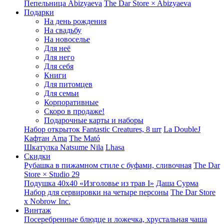
Пепельница Abizyaeva
The Dar Store × Abizyaeva
Подарки
На день рождения
На свадьбу
На новоселье
Для неё
Для него
Для себя
Книги
Для питомцев
Для семьи
Корпоративные
Скоро в продаже!
Подарочные карты и наборы
Набор открыток Fantastic Creatures, 8 шт
La DoubleJ
Кафтан Ama
The Mató
Шкатулка Natsume Nila
Lhasa
Скидки
Рубашка в пижамном стиле с буфами, сливочная
The Dar
Store × Studio 29
Подушка 40x40 «Изголовье из трав I»
Даша Сурма
Набор для сервировки на четыре персоны
The Dar Store
х Nobrow Inc.
Винтаж
Посеребренные блюдце и ложечка, хрустальная чаша