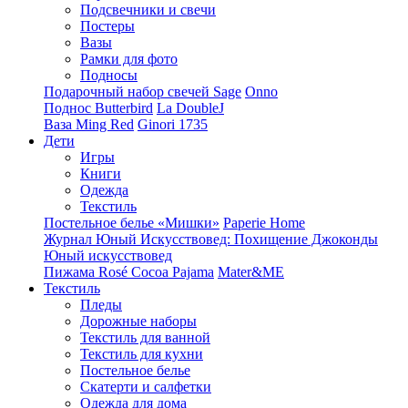
Подсвечники и свечи
Постеры
Вазы
Рамки для фото
Подносы
Подарочный набор свечей Sage
Onno
Поднос Butterbird
La DoubleJ
Ваза Ming Red
Ginori 1735
Дети
Игры
Книги
Одежда
Текстиль
Постельное белье «Мишки»
Paperie Home
Журнал Юный Искусствовед: Похищение Джоконды
Юный искусствовед
Пижама Rosé Cocoa Pajama
Mater&ME
Текстиль
Пледы
Дорожные наборы
Текстиль для ванной
Текстиль для кухни
Постельное белье
Скатерти и салфетки
Одежда для дома