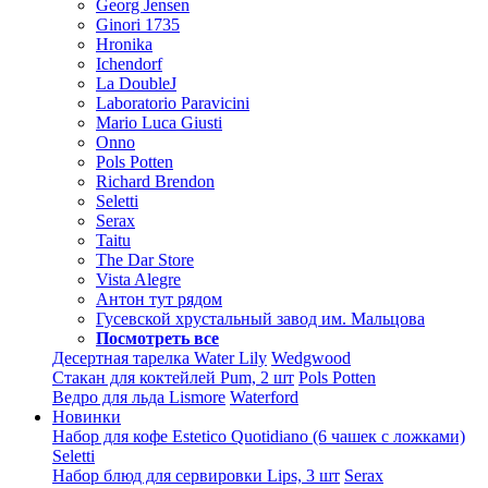
Georg Jensen
Ginori 1735
Hronika
Ichendorf
La DoubleJ
Laboratorio Paravicini
Mario Luca Giusti
Onno
Pols Potten
Richard Brendon
Seletti
Serax
Taitu
The Dar Store
Vista Alegre
Антон тут рядом
Гусевской хрустальный завод им. Мальцова
Посмотреть все
Десертная тарелка Water Lily
Wedgwood
Стакан для коктейлей Pum, 2 шт
Pols Potten
Ведро для льда Lismore
Waterford
Новинки
Набор для кофе Estetico Quotidiano (6 чашек с ложками)
Seletti
Набор блюд для сервировки Lips, 3 шт
Serax