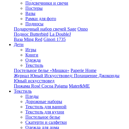
Подсвечники и свечи
Постеры
Вазы
Рамки для фото
Подносы
Подарочный набор свечей Sage
Onno
Поднос Butterbird
La DoubleJ
Ваза Ming Red
Ginori 1735
Дети
Игры
Книги
Одежда
Текстиль
Постельное белье «Мишки»
Paperie Home
Журнал Юный Искусствовед: Похищение Джоконды
Юный искусствовед
Пижама Rosé Cocoa Pajama
Mater&ME
Текстиль
Пледы
Дорожные наборы
Текстиль для ванной
Текстиль для кухни
Постельное белье
Скатерти и салфетки
Одежда для дома