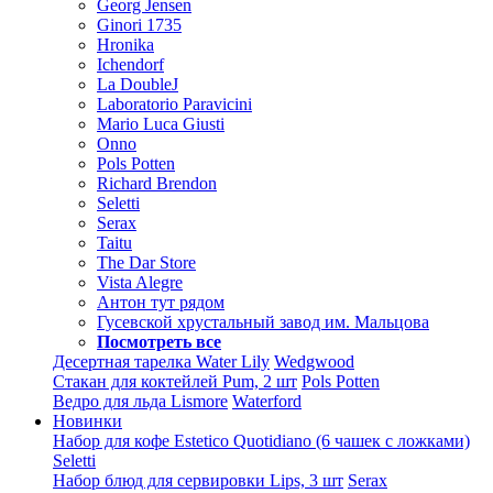
Georg Jensen
Ginori 1735
Hronika
Ichendorf
La DoubleJ
Laboratorio Paravicini
Mario Luca Giusti
Onno
Pols Potten
Richard Brendon
Seletti
Serax
Taitu
The Dar Store
Vista Alegre
Антон тут рядом
Гусевской хрустальный завод им. Мальцова
Посмотреть все
Десертная тарелка Water Lily
Wedgwood
Стакан для коктейлей Pum, 2 шт
Pols Potten
Ведро для льда Lismore
Waterford
Новинки
Набор для кофе Estetico Quotidiano (6 чашек с ложками)
Seletti
Набор блюд для сервировки Lips, 3 шт
Serax