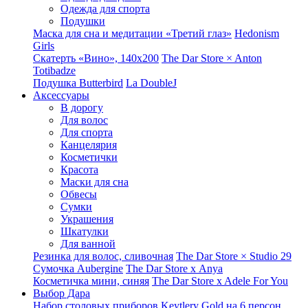
Одежда для спорта
Подушки
Маска для сна и медитации «Третий глаз»
Hedonism
Girls
Скатерть «Вино», 140х200
The Dar Store × Anton
Totibadze
Подушка Butterbird
La DoubleJ
Аксессуары
В дорогу
Для волос
Для спорта
Канцелярия
Косметички
Красота
Маски для сна
Обвесы
Сумки
Украшения
Шкатулки
Для ванной
Резинка для волос, сливочная
The Dar Store × Studio 29
Сумочка Aubergine
The Dar Store x Anya
Косметичка мини, синяя
The Dar Store x Adele For You
Выбор Дара
Набор столовых приборов Keytlery Gold на 6 персон