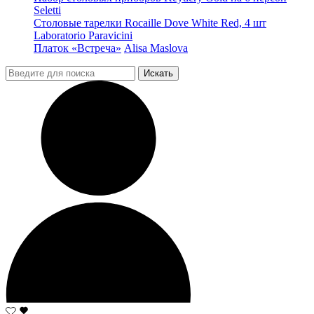
Seletti
Столовые тарелки Rocaille Dove White Red, 4 шт
Laboratorio Paravicini
Платок «Встреча»
Alisa Maslova