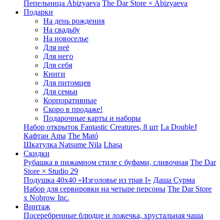
Пепельница Abizyaeva
The Dar Store × Abizyaeva
Подарки
На день рождения
На свадьбу
На новоселье
Для неё
Для него
Для себя
Книги
Для питомцев
Для семьи
Корпоративные
Скоро в продаже!
Подарочные карты и наборы
Набор открыток Fantastic Creatures, 8 шт
La DoubleJ
Кафтан Ama
The Mató
Шкатулка Natsume Nila
Lhasa
Скидки
Рубашка в пижамном стиле с буфами, сливочная
The Dar
Store × Studio 29
Подушка 40x40 «Изголовье из трав I»
Даша Сурма
Набор для сервировки на четыре персоны
The Dar Store
х Nobrow Inc.
Винтаж
Посеребренные блюдце и ложечка, хрустальная чаша