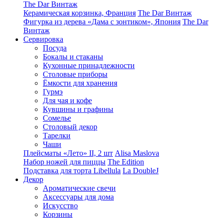
The Dar Винтаж
Керамическая корзинка, Франция
The Dar Винтаж
Фигурка из дерева «Дама с зонтиком», Япония
The Dar
Винтаж
Сервировка
Посуда
Бокалы и стаканы
Кухонные принадлежности
Столовые приборы
Ëмкости для хранения
Гурмэ
Для чая и кофе
Кувшины и графины
Сомелье
Столовый декор
Тарелки
Чаши
Плейсматы «Лето» II, 2 шт
Alisa Maslova
Набор ножей для пиццы
The Edition
Подставка для торта Libellula
La DoubleJ
Декор
Ароматические свечи
Аксессуары для дома
Искусство
Корзины