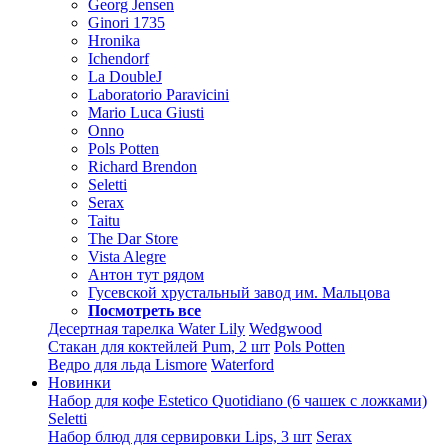
Georg Jensen
Ginori 1735
Hronika
Ichendorf
La DoubleJ
Laboratorio Paravicini
Mario Luca Giusti
Onno
Pols Potten
Richard Brendon
Seletti
Serax
Taitu
The Dar Store
Vista Alegre
Антон тут рядом
Гусевской хрустальный завод им. Мальцова
Посмотреть все
Десертная тарелка Water Lily
Wedgwood
Стакан для коктейлей Pum, 2 шт
Pols Potten
Ведро для льда Lismore
Waterford
Новинки
Набор для кофе Estetico Quotidiano (6 чашек с ложками)
Seletti
Набор блюд для сервировки Lips, 3 шт
Serax