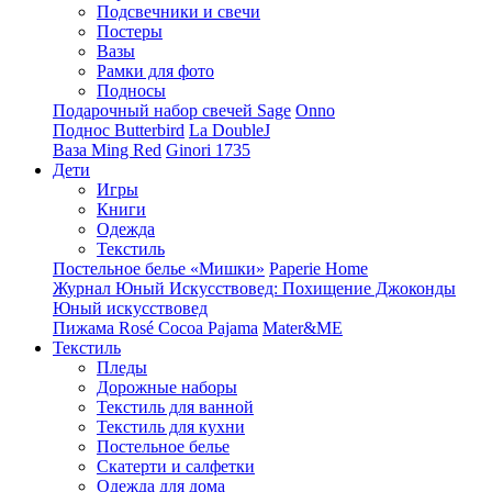
Подсвечники и свечи
Постеры
Вазы
Рамки для фото
Подносы
Подарочный набор свечей Sage
Onno
Поднос Butterbird
La DoubleJ
Ваза Ming Red
Ginori 1735
Дети
Игры
Книги
Одежда
Текстиль
Постельное белье «Мишки»
Paperie Home
Журнал Юный Искусствовед: Похищение Джоконды
Юный искусствовед
Пижама Rosé Cocoa Pajama
Mater&ME
Текстиль
Пледы
Дорожные наборы
Текстиль для ванной
Текстиль для кухни
Постельное белье
Скатерти и салфетки
Одежда для дома