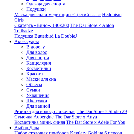
Одежда для спорта
Подушки
Маска для сна и медитации «Третий глаз»
Hedonism
Girls
Скатерть «Вино», 140х200
The Dar Store × Anton
Totibadze
Подушка Butterbird
La DoubleJ
Аксессуары
В дорогу
Для волос
Для спорта
Канцелярия
Косметички
Красота
Маски для сна
Обвесы
Сумки
Украшения
Шкатулки
Для ванной
Резинка для волос, сливочная
The Dar Store × Studio 29
Сумочка Aubergine
The Dar Store x Anya
Косметичка мини, синяя
The Dar Store x Adele For You
Выбор Дара
Набор столовых приборов Keytlery Gold на 6 персон