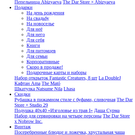
Пепельница Abizyaeva
The Dar Store × Abizyaeva
Подарки
На день рождения
На свадьбу
На новоселье
Для неё
Для него
Для себя
Книги
Для питомцев
Для семьи
Корпоративные
Скоро в продаже!
Подарочные карты и наборы
Набор открыток Fantastic Creatures, 8 шт
La DoubleJ
Кафтан Ama
The Mató
Шкатулка Natsume Nila
Lhasa
Скидки
Рубашка в пижамном стиле с буфами, сливочная
The Dar
Store × Studio 29
Подушка 40x40 «Изголовье из трав I»
Даша Сурма
Набор для сервировки на четыре персоны
The Dar Store
х Nobrow Inc.
Винтаж
Посеребренные блюдце и ложечка, хрустальная чаша