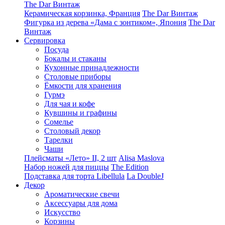
The Dar Винтаж
Керамическая корзинка, Франция
The Dar Винтаж
Фигурка из дерева «Дама с зонтиком», Япония
The Dar
Винтаж
Сервировка
Посуда
Бокалы и стаканы
Кухонные принадлежности
Столовые приборы
Ëмкости для хранения
Гурмэ
Для чая и кофе
Кувшины и графины
Сомелье
Столовый декор
Тарелки
Чаши
Плейсматы «Лето» II, 2 шт
Alisa Maslova
Набор ножей для пиццы
The Edition
Подставка для торта Libellula
La DoubleJ
Декор
Ароматические свечи
Аксессуары для дома
Искусство
Корзины