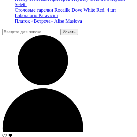
Seletti
Столовые тарелки Rocaille Dove White Red, 4 шт
Laboratorio Paravicini
Платок «Встреча»
Alisa Maslova