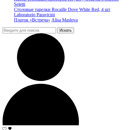
Seletti
Столовые тарелки Rocaille Dove White Red, 4 шт
Laboratorio Paravicini
Платок «Встреча»
Alisa Maslova