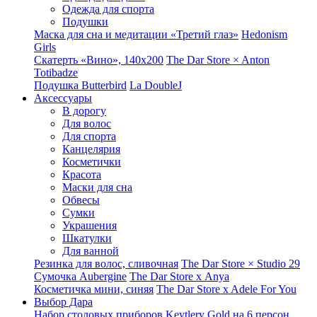
Одежда для спорта
Подушки
Маска для сна и медитации «Третий глаз»
Hedonism
Girls
Скатерть «Вино», 140х200
The Dar Store × Anton
Totibadze
Подушка Butterbird
La DoubleJ
Аксессуары
В дорогу
Для волос
Для спорта
Канцелярия
Косметички
Красота
Маски для сна
Обвесы
Сумки
Украшения
Шкатулки
Для ванной
Резинка для волос, сливочная
The Dar Store × Studio 29
Сумочка Aubergine
The Dar Store x Anya
Косметичка мини, синяя
The Dar Store x Adele For You
Выбор Дара
Набор столовых приборов Keytlery Gold на 6 персон