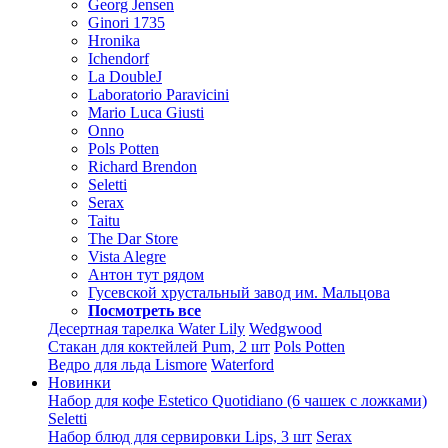
Georg Jensen
Ginori 1735
Hronika
Ichendorf
La DoubleJ
Laboratorio Paravicini
Mario Luca Giusti
Onno
Pols Potten
Richard Brendon
Seletti
Serax
Taitu
The Dar Store
Vista Alegre
Антон тут рядом
Гусевской хрустальный завод им. Мальцова
Посмотреть все
Десертная тарелка Water Lily
Wedgwood
Стакан для коктейлей Pum, 2 шт
Pols Potten
Ведро для льда Lismore
Waterford
Новинки
Набор для кофе Estetico Quotidiano (6 чашек с ложками)
Seletti
Набор блюд для сервировки Lips, 3 шт
Serax