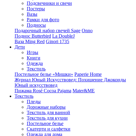
Подсвечники и свечи
Постеры
Вазы
Рамки для фото
Подносы
Подарочный набор свечей Sage
Onno
Поднос Butterbird
La DoubleJ
Ваза Ming Red
Ginori 1735
Дети
Игры
Книги
Одежда
Текстиль
Постельное белье «Мишки»
Paperie Home
Журнал Юный Искусствовед: Похищение Джоконды
Юный искусствовед
Пижама Rosé Cocoa Pajama
Mater&ME
Текстиль
Пледы
Дорожные наборы
Текстиль для ванной
Текстиль для кухни
Постельное белье
Скатерти и салфетки
Одежда для дома