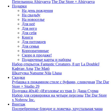
Пепельница Abizyaeva
The Dar Store × Abizyaeva
Подарки
На день рождения
На свадьбу
На новоселье
Для неё
Для него
Для себя
Книги
Для питомцев
Для семьи
Корпоративные
Скоро в продаже!
Подарочные карты и наборы
Набор открыток Fantastic Creatures, 8 шт
La DoubleJ
Кафтан Ama
The Mató
Шкатулка Natsume Nila
Lhasa
Скидки
Рубашка в пижамном стиле с буфами, сливочная
The Dar
Store × Studio 29
Подушка 40x40 «Изголовье из трав I»
Даша Сурма
Набор для сервировки на четыре персоны
The Dar Store
х Nobrow Inc.
Винтаж
Посеребренные блюдце и ложечка, хрустальная чаша