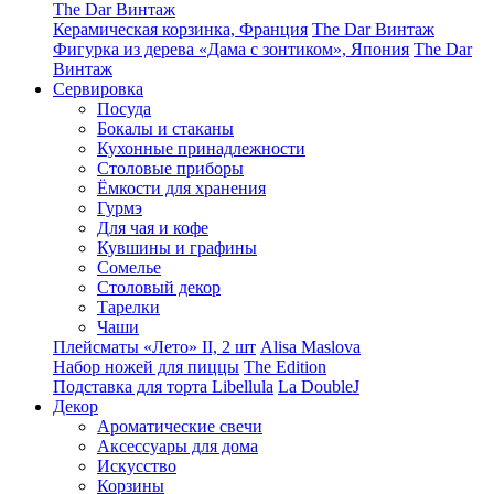
The Dar Винтаж
Керамическая корзинка, Франция
The Dar Винтаж
Фигурка из дерева «Дама с зонтиком», Япония
The Dar
Винтаж
Сервировка
Посуда
Бокалы и стаканы
Кухонные принадлежности
Столовые приборы
Ëмкости для хранения
Гурмэ
Для чая и кофе
Кувшины и графины
Сомелье
Столовый декор
Тарелки
Чаши
Плейсматы «Лето» II, 2 шт
Alisa Maslova
Набор ножей для пиццы
The Edition
Подставка для торта Libellula
La DoubleJ
Декор
Ароматические свечи
Аксессуары для дома
Искусство
Корзины