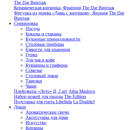
The Dar Винтаж
Керамическая корзинка, Франция
The Dar Винтаж
Фигурка из дерева «Дама с зонтиком», Япония
The Dar
Винтаж
Сервировка
Посуда
Бокалы и стаканы
Кухонные принадлежности
Столовые приборы
Ëмкости для хранения
Гурмэ
Для чая и кофе
Кувшины и графины
Сомелье
Столовый декор
Тарелки
Чаши
Плейсматы «Лето» II, 2 шт
Alisa Maslova
Набор ножей для пиццы
The Edition
Подставка для торта Libellula
La DoubleJ
Декор
Ароматические свечи
Аксессуары для дома
Искусство
Корзины