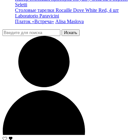
Seletti
Столовые тарелки Rocaille Dove White Red, 4 шт
Laboratorio Paravicini
Платок «Встреча»
Alisa Maslova