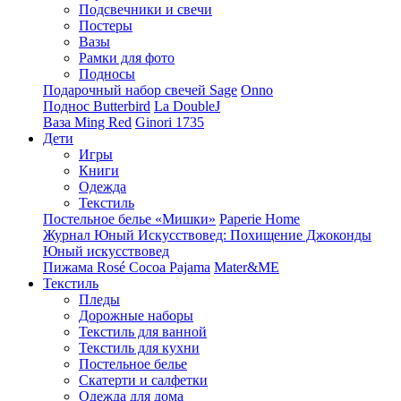
Подсвечники и свечи
Постеры
Вазы
Рамки для фото
Подносы
Подарочный набор свечей Sage
Onno
Поднос Butterbird
La DoubleJ
Ваза Ming Red
Ginori 1735
Дети
Игры
Книги
Одежда
Текстиль
Постельное белье «Мишки»
Paperie Home
Журнал Юный Искусствовед: Похищение Джоконды
Юный искусствовед
Пижама Rosé Cocoa Pajama
Mater&ME
Текстиль
Пледы
Дорожные наборы
Текстиль для ванной
Текстиль для кухни
Постельное белье
Скатерти и салфетки
Одежда для дома