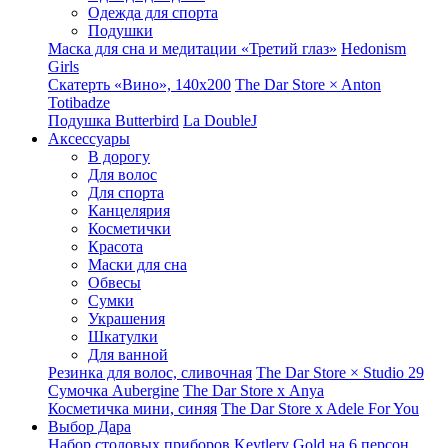
Одежда для спорта
Подушки
Маска для сна и медитации «Третий глаз»
Hedonism
Girls
Скатерть «Вино», 140х200
The Dar Store × Anton
Totibadze
Подушка Butterbird
La DoubleJ
Аксессуары
В дорогу
Для волос
Для спорта
Канцелярия
Косметички
Красота
Маски для сна
Обвесы
Сумки
Украшения
Шкатулки
Для ванной
Резинка для волос, сливочная
The Dar Store × Studio 29
Сумочка Aubergine
The Dar Store x Anya
Косметичка мини, синяя
The Dar Store x Adele For You
Выбор Дара
Набор столовых приборов Keytlery Gold на 6 персон