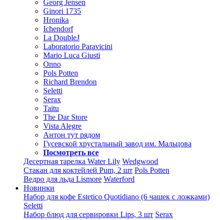
Georg Jensen
Ginori 1735
Hronika
Ichendorf
La DoubleJ
Laboratorio Paravicini
Mario Luca Giusti
Onno
Pols Potten
Richard Brendon
Seletti
Serax
Taitu
The Dar Store
Vista Alegre
Антон тут рядом
Гусевской хрустальный завод им. Мальцова
Посмотреть все
Десертная тарелка Water Lily
Wedgwood
Стакан для коктейлей Pum, 2 шт
Pols Potten
Ведро для льда Lismore
Waterford
Новинки
Набор для кофе Estetico Quotidiano (6 чашек с ложками)
Seletti
Набор блюд для сервировки Lips, 3 шт
Serax