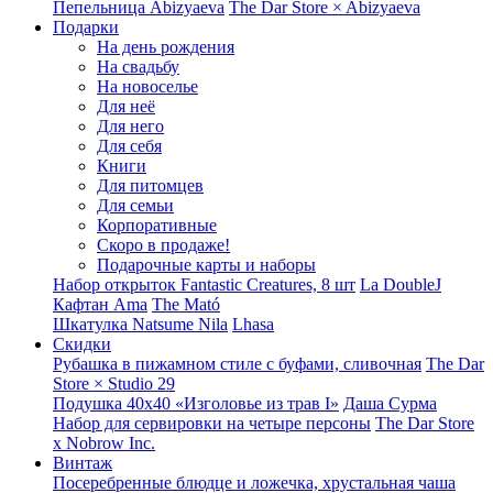
Пепельница Abizyaeva
The Dar Store × Abizyaeva
Подарки
На день рождения
На свадьбу
На новоселье
Для неё
Для него
Для себя
Книги
Для питомцев
Для семьи
Корпоративные
Скоро в продаже!
Подарочные карты и наборы
Набор открыток Fantastic Creatures, 8 шт
La DoubleJ
Кафтан Ama
The Mató
Шкатулка Natsume Nila
Lhasa
Скидки
Рубашка в пижамном стиле с буфами, сливочная
The Dar
Store × Studio 29
Подушка 40x40 «Изголовье из трав I»
Даша Сурма
Набор для сервировки на четыре персоны
The Dar Store
х Nobrow Inc.
Винтаж
Посеребренные блюдце и ложечка, хрустальная чаша