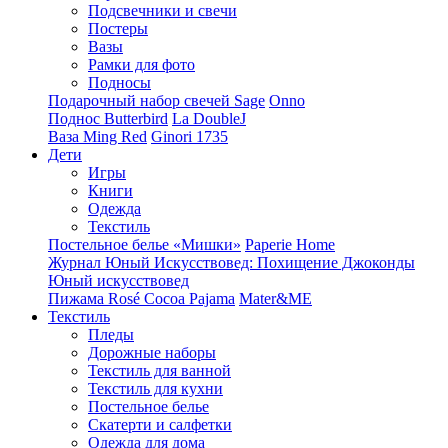
Подсвечники и свечи
Постеры
Вазы
Рамки для фото
Подносы
Подарочный набор свечей Sage
Onno
Поднос Butterbird
La DoubleJ
Ваза Ming Red
Ginori 1735
Дети
Игры
Книги
Одежда
Текстиль
Постельное белье «Мишки»
Paperie Home
Журнал Юный Искусствовед: Похищение Джоконды
Юный искусствовед
Пижама Rosé Cocoa Pajama
Mater&ME
Текстиль
Пледы
Дорожные наборы
Текстиль для ванной
Текстиль для кухни
Постельное белье
Скатерти и салфетки
Одежда для дома