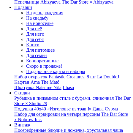
Пепельница Abizyaeva
The Dar Store × Abizyaeva
Подарки
На день рождения
На свадьбу
На новоселье
Для неё
Для него
Для себя
Книги
Для питомцев
Для семьи
Корпоративные
Скоро в продаже!
Подарочные карты и наборы
Набор открыток Fantastic Creatures, 8 шт
La DoubleJ
Кафтан Ama
The Mató
Шкатулка Natsume Nila
Lhasa
Скидки
Рубашка в пижамном стиле с буфами, сливочная
The Dar
Store × Studio 29
Подушка 40x40 «Изголовье из трав I»
Даша Сурма
Набор для сервировки на четыре персоны
The Dar Store
х Nobrow Inc.
Винтаж
Посеребренные блюдце и ложечка, хрустальная чаша