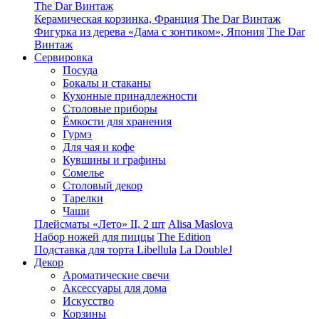
The Dar Винтаж
Керамическая корзинка, Франция
The Dar Винтаж
Фигурка из дерева «Дама с зонтиком», Япония
The Dar
Винтаж
Сервировка
Посуда
Бокалы и стаканы
Кухонные принадлежности
Столовые приборы
Ëмкости для хранения
Гурмэ
Для чая и кофе
Кувшины и графины
Сомелье
Столовый декор
Тарелки
Чаши
Плейсматы «Лето» II, 2 шт
Alisa Maslova
Набор ножей для пиццы
The Edition
Подставка для торта Libellula
La DoubleJ
Декор
Ароматические свечи
Аксессуары для дома
Искусство
Корзины