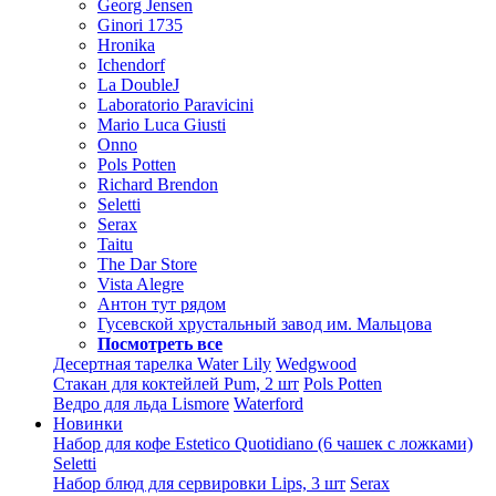
Georg Jensen
Ginori 1735
Hronika
Ichendorf
La DoubleJ
Laboratorio Paravicini
Mario Luca Giusti
Onno
Pols Potten
Richard Brendon
Seletti
Serax
Taitu
The Dar Store
Vista Alegre
Антон тут рядом
Гусевской хрустальный завод им. Мальцова
Посмотреть все
Десертная тарелка Water Lily
Wedgwood
Стакан для коктейлей Pum, 2 шт
Pols Potten
Ведро для льда Lismore
Waterford
Новинки
Набор для кофе Estetico Quotidiano (6 чашек с ложками)
Seletti
Набор блюд для сервировки Lips, 3 шт
Serax