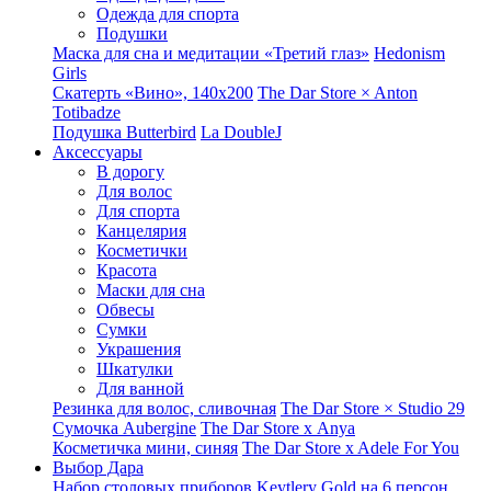
Одежда для спорта
Подушки
Маска для сна и медитации «Третий глаз»
Hedonism
Girls
Скатерть «Вино», 140х200
The Dar Store × Anton
Totibadze
Подушка Butterbird
La DoubleJ
Аксессуары
В дорогу
Для волос
Для спорта
Канцелярия
Косметички
Красота
Маски для сна
Обвесы
Сумки
Украшения
Шкатулки
Для ванной
Резинка для волос, сливочная
The Dar Store × Studio 29
Сумочка Aubergine
The Dar Store x Anya
Косметичка мини, синяя
The Dar Store x Adele For You
Выбор Дара
Набор столовых приборов Keytlery Gold на 6 персон