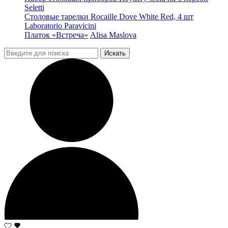
Seletti
Столовые тарелки Rocaille Dove White Red, 4 шт
Laboratorio Paravicini
Платок «Встреча»
Alisa Maslova