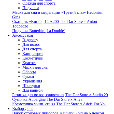
Одежда для спорта
Подушки
Маска для сна и медитации «Третий глаз»
Hedonism
Girls
Скатерть «Вино», 140х200
The Dar Store × Anton
Totibadze
Подушка Butterbird
La DoubleJ
Аксессуары
В дорогу
Для волос
Для спорта
Канцелярия
Косметички
Красота
Маски для сна
Обвесы
Сумки
Украшения
Шкатулки
Для ванной
Резинка для волос, сливочная
The Dar Store × Studio 29
Сумочка Aubergine
The Dar Store x Anya
Косметичка мини, синяя
The Dar Store x Adele For You
Выбор Дара
Набор столовых приборов Keytlery Gold на 6 персон