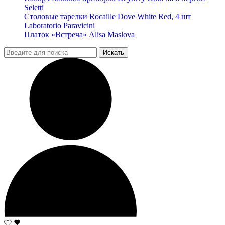
Seletti
Столовые тарелки Rocaille Dove White Red, 4 шт
Laboratorio Paravicini
Платок «Встреча»
Alisa Maslova