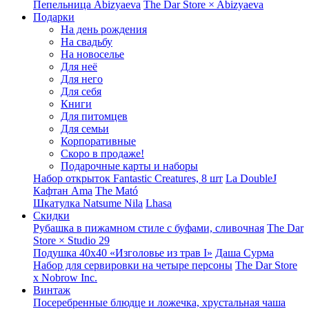
Пепельница Abizyaeva
The Dar Store × Abizyaeva
Подарки
На день рождения
На свадьбу
На новоселье
Для неё
Для него
Для себя
Книги
Для питомцев
Для семьи
Корпоративные
Скоро в продаже!
Подарочные карты и наборы
Набор открыток Fantastic Creatures, 8 шт
La DoubleJ
Кафтан Ama
The Mató
Шкатулка Natsume Nila
Lhasa
Скидки
Рубашка в пижамном стиле с буфами, сливочная
The Dar
Store × Studio 29
Подушка 40x40 «Изголовье из трав I»
Даша Сурма
Набор для сервировки на четыре персоны
The Dar Store
х Nobrow Inc.
Винтаж
Посеребренные блюдце и ложечка, хрустальная чаша