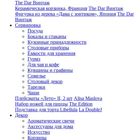
The Dar Винтаж
Керамическая корзинка, Франция
The Dar Винтаж
Фигурка из дерева «Дама с зонтиком», Япония
The Dar
Винтаж
Сервировка
Посуда
Бокалы и стаканы
Кухонные принадлежности
Столовые приборы
Ëмкости для хранения
Гурмэ
Для чая и кофе
Кувшины и графины
Сомелье
Столовый декор
Тарелки
Чаши
Плейсматы «Лето» II, 2 шт
Alisa Maslova
Набор ножей для пиццы
The Edition
Подставка для торта Libellula
La DoubleJ
Декор
Ароматические свечи
Аксессуары для дома
Искусство
Корзины