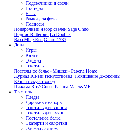
Подсвечники и свечи
Постеры
Вазы
Рамки для фото
Подносы
Подарочный набор свечей Sage
Onno
Поднос Butterbird
La DoubleJ
Ваза Ming Red
Ginori 1735
Дети
Игры
Книги
Одежда
Текстиль
Постельное белье «Мишки»
Paperie Home
Журнал Юный Искусствовед: Похищение Джоконды
Юный искусствовед
Пижама Rosé Cocoa Pajama
Mater&ME
Текстиль
Пледы
Дорожные наборы
Текстиль для ванной
Текстиль для кухни
Постельное белье
Скатерти и салфетки
Одежда для дома