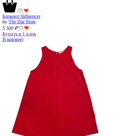
Блокнот Influencer
by
The Dar Store
5 500
₽
Купить в 1 клик
В корзину