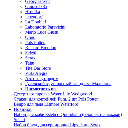
Georg Jensen
Ginori 1735
Hronika
Ichendorf
La DoubleJ
Laboratorio Paravicini
Mario Luca Giusti
Onno
Pols Potten
Richard Brendon
Seletti
Serax
Taitu
The Dar Store
Vista Alegre
Антон тут рядом
Гусевской хрустальный завод им. Мальцова
Посмотреть все
Десертная тарелка Water Lily
Wedgwood
Стакан для коктейлей Pum, 2 шт
Pols Potten
Ведро для льда Lismore
Waterford
Новинки
Набор для кофе Estetico Quotidiano (6 чашек с ложками)
Seletti
Набор блюд для сервировки Lips, 3 шт
Serax