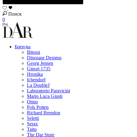
Поиск
0
Бренды
Bitossi
Dinosaur Designs
Georg Jensen
Ginori 1735
Hronika
Ichendorf
La DoubleJ
Laboratorio Paravicini
Mario Luca Giusti
Onno
Pols Potten
Richard Brendon
Seletti
Serax
Taitu
The Dar Store