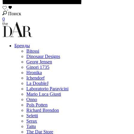
Поиск
0
Бренды
Bitossi
Dinosaur Designs
Georg Jensen
Ginori 1735
Hronika
Ichendorf
La DoubleJ
Laboratorio Paravicini
Mario Luca Giusti
Onno
Pols Potten
Richard Brendon
Seletti
Serax
Taitu
The Dar Store