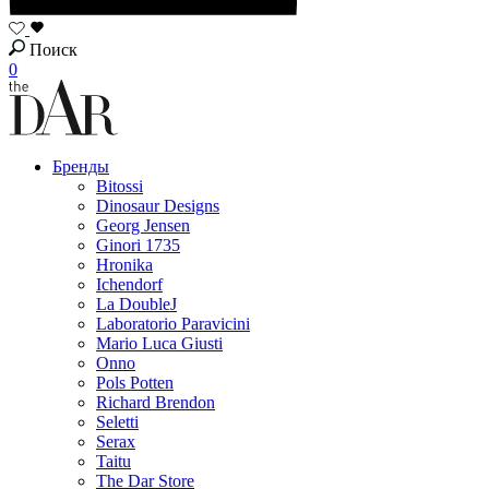
Поиск
0
Бренды
Bitossi
Dinosaur Designs
Georg Jensen
Ginori 1735
Hronika
Ichendorf
La DoubleJ
Laboratorio Paravicini
Mario Luca Giusti
Onno
Pols Potten
Richard Brendon
Seletti
Serax
Taitu
The Dar Store