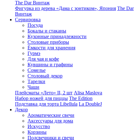
The Dar Винтаж
Фигурка из дерева «Дама с зонтиком», Япония
The Dar
Винтаж
Сервировка
Посуда
Бокалы и стаканы
Кухонные принадлежности
Столовые приборы
Ëмкости для хранения
Гурмэ
Для чая и кофе
Кувшины и графины
Сомелье
Столовый декор
Тарелки
Чаши
Плейсматы «Лето» II, 2 шт
Alisa Maslova
Набор ножей для пиццы
The Edition
Подставка для торта Libellula
La DoubleJ
Декор
Ароматические свечи
Аксессуары для дома
Искусство
Корзины
Подсвечники и свечи