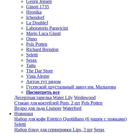
Georg Jensen
Ginori 1735
Hronika
Ichendorf
La DoubleJ
Laboratorio Paravicini
Mario Luca Giusti
Onno
Pols Potten
Richard Brendon
Seletti
Serax
Taitu
The Dar Store
Vista Alegre
Антон тут рядом
Гусевской хрустальный завод им. Мальцова
Посмотреть все
Десертная тарелка Water Lily
Wedgwood
Стакан для коктейлей Pum, 2 шт
Pols Potten
Ведро для льда Lismore
Waterford
Новинки
Набор для кофе Estetico Quotidiano (6 чашек с ложками)
Seletti
Набор блюд для сервировки Lips, 3 шт
Serax