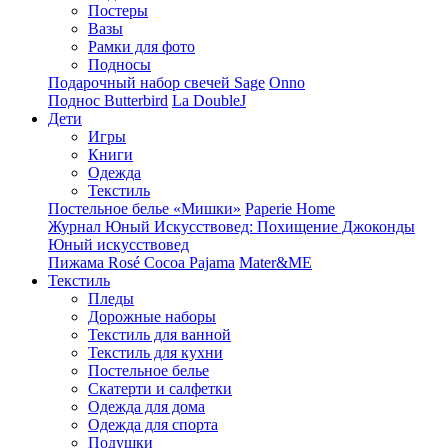
Постеры
Вазы
Рамки для фото
Подносы
Подарочный набор свечей Sage
Onno
Поднос Butterbird
La DoubleJ
Дети
Игры
Книги
Одежда
Текстиль
Постельное белье «Мишки»
Paperie Home
Журнал Юный Искусствовед: Похищение Джоконды
Юный искусствовед
Пижама Rosé Cocoa Pajama
Mater&ME
Текстиль
Пледы
Дорожные наборы
Текстиль для ванной
Текстиль для кухни
Постельное белье
Скатерти и салфетки
Одежда для дома
Одежда для спорта
Подушки