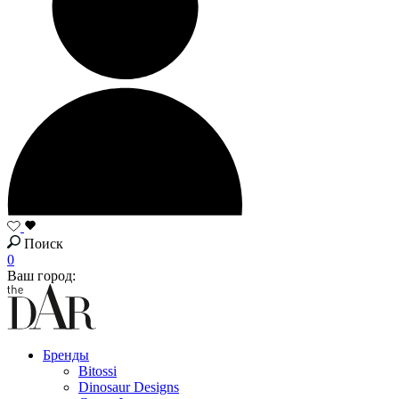
Поиск
0
Ваш город:
Бренды
Bitossi
Dinosaur Designs