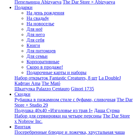
Пепельница Abizyaeva
The Dar Store × Abizyaeva
Подарки
На день рождения
На свадьбу
На новоселье
Для неё
Для него
Для себя
Книги
Для питомцев
Для семьи
Корпоративные
Скоро в продаже!
Подарочные карты и наборы
Набор открыток Fantastic Creatures, 8 шт
La DoubleJ
Кафтан Ama
The Mató
Шкатулка Palazzo Centauro
Ginori 1735
Скидки
Рубашка в пижамном стиле с буфами, сливочная
The Dar
Store × Studio 29
Подушка 40x40 «Изголовье из трав I»
Даша Сурма
Набор для сервировки на четыре персоны
The Dar Store
х Nobrow Inc.
Винтаж
Посеребренные блюдце и ложечка, хрустальная чаша