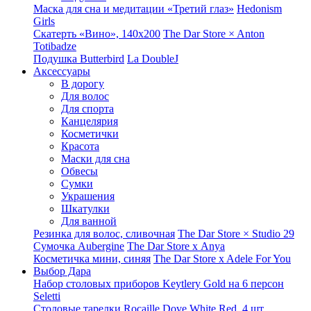
Маска для сна и медитации «Третий глаз»
Hedonism
Girls
Скатерть «Вино», 140х200
The Dar Store × Anton
Totibadze
Подушка Butterbird
La DoubleJ
Аксессуары
В дорогу
Для волос
Для спорта
Канцелярия
Косметички
Красота
Маски для сна
Обвесы
Сумки
Украшения
Шкатулки
Для ванной
Резинка для волос, сливочная
The Dar Store × Studio 29
Сумочка Aubergine
The Dar Store x Anya
Косметичка мини, синяя
The Dar Store x Adele For You
Выбор Дара
Набор столовых приборов Keytlery Gold на 6 персон
Seletti
Столовые тарелки Rocaille Dove White Red, 4 шт