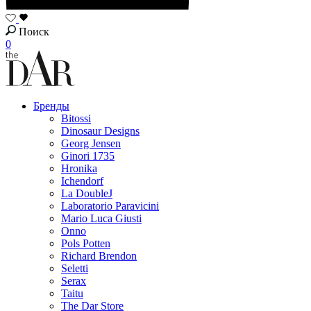
Поиск
0
Бренды
Bitossi
Dinosaur Designs
Georg Jensen
Ginori 1735
Hronika
Ichendorf
La DoubleJ
Laboratorio Paravicini
Mario Luca Giusti
Onno
Pols Potten
Richard Brendon
Seletti
Serax
Taitu
The Dar Store