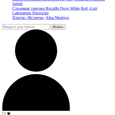
Seletti
Столовые тарелки Rocaille Dove White Red, 4 шт
Laboratorio Paravicini
Платок «Встреча»
Alisa Maslova