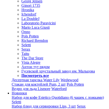
Georg Jensen
Ginori 1735
Hronika
Ichendorf
La DoubleJ
Laboratorio Paravicini
Mario Luca Giusti
Onno
Pols Potten
Richard Brendon
Seletti
Serax
Taitu
The Dar Store
Vista Alegre
Антон тут рядом
Гусевской хрустальный завод им. Мальцова
Посмотреть все
Десертная тарелка Water Lily
Wedgwood
Стакан для коктейлей Pum, 2 шт
Pols Potten
Ведро для льда Lismore
Waterford
Новинки
Набор для кофе Estetico Quotidiano (6 чашек с ложками)
Seletti
Набор блюд для сервировки Lips, 3 шт
Serax