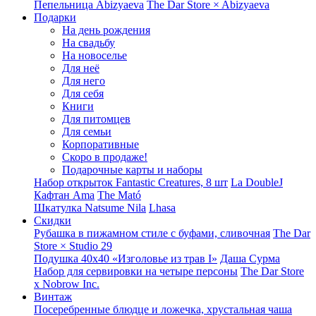
Пепельница Abizyaeva
The Dar Store × Abizyaeva
Подарки
На день рождения
На свадьбу
На новоселье
Для неё
Для него
Для себя
Книги
Для питомцев
Для семьи
Корпоративные
Скоро в продаже!
Подарочные карты и наборы
Набор открыток Fantastic Creatures, 8 шт
La DoubleJ
Кафтан Ama
The Mató
Шкатулка Natsume Nila
Lhasa
Скидки
Рубашка в пижамном стиле с буфами, сливочная
The Dar
Store × Studio 29
Подушка 40x40 «Изголовье из трав I»
Даша Сурма
Набор для сервировки на четыре персоны
The Dar Store
х Nobrow Inc.
Винтаж
Посеребренные блюдце и ложечка, хрустальная чаша