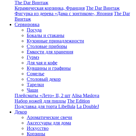
The Dar Винтаж
Керамическая корзинка, Франция
The Dar Винтаж
Фигурка из дерева «Дама с зонтиком», Япония
The Dar
Винтаж
Сервировка
Посуда
Бокалы и стаканы
Кухонные принадлежности
Столовые приборы
Ëмкости для хранения
Гурмэ
Для чая и кофе
Кувшины и графины
Сомелье
Столовый декор
Тарелки
Чаши
Плейсматы «Лето» II, 2 шт
Alisa Maslova
Набор ножей для пиццы
The Edition
Подставка для торта Libellula
La DoubleJ
Декор
Ароматические свечи
Аксессуары для дома
Искусство
Корзины