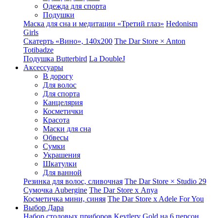
Одежда для спорта
Подушки
Маска для сна и медитации «Третий глаз»
Hedonism
Girls
Скатерть «Вино», 140х200
The Dar Store × Anton
Totibadze
Подушка Butterbird
La DoubleJ
Аксессуары
В дорогу
Для волос
Для спорта
Канцелярия
Косметички
Красота
Маски для сна
Обвесы
Сумки
Украшения
Шкатулки
Для ванной
Резинка для волос, сливочная
The Dar Store × Studio 29
Сумочка Aubergine
The Dar Store x Anya
Косметичка мини, синяя
The Dar Store x Adele For You
Выбор Дара
Набор столовых приборов Keytlery Gold на 6 персон