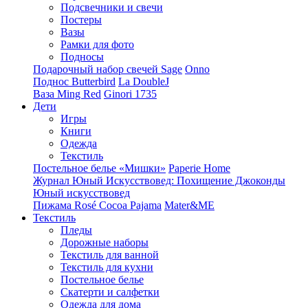
Подсвечники и свечи
Постеры
Вазы
Рамки для фото
Подносы
Подарочный набор свечей Sage
Onno
Поднос Butterbird
La DoubleJ
Ваза Ming Red
Ginori 1735
Дети
Игры
Книги
Одежда
Текстиль
Постельное белье «Мишки»
Paperie Home
Журнал Юный Искусствовед: Похищение Джоконды
Юный искусствовед
Пижама Rosé Cocoa Pajama
Mater&ME
Текстиль
Пледы
Дорожные наборы
Текстиль для ванной
Текстиль для кухни
Постельное белье
Скатерти и салфетки
Одежда для дома