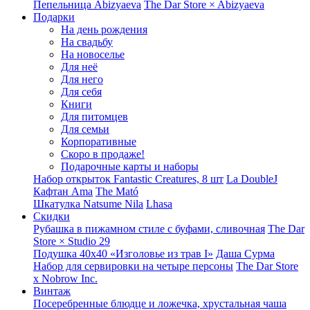
Пепельница Abizyaeva
The Dar Store × Abizyaeva
Подарки
На день рождения
На свадьбу
На новоселье
Для неё
Для него
Для себя
Книги
Для питомцев
Для семьи
Корпоративные
Скоро в продаже!
Подарочные карты и наборы
Набор открыток Fantastic Creatures, 8 шт
La DoubleJ
Кафтан Ama
The Mató
Шкатулка Natsume Nila
Lhasa
Скидки
Рубашка в пижамном стиле с буфами, сливочная
The Dar
Store × Studio 29
Подушка 40x40 «Изголовье из трав I»
Даша Сурма
Набор для сервировки на четыре персоны
The Dar Store
х Nobrow Inc.
Винтаж
Посеребренные блюдце и ложечка, хрустальная чаша