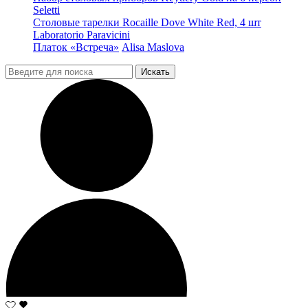
Seletti
Столовые тарелки Rocaille Dove White Red, 4 шт
Laboratorio Paravicini
Платок «Встреча»
Alisa Maslova