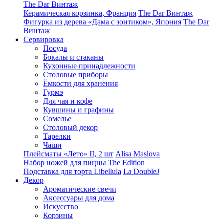
The Dar Винтаж
Керамическая корзинка, Франция
The Dar Винтаж
Фигурка из дерева «Дама с зонтиком», Япония
The Dar
Винтаж
Сервировка
Посуда
Бокалы и стаканы
Кухонные принадлежности
Столовые приборы
Ëмкости для хранения
Гурмэ
Для чая и кофе
Кувшины и графины
Сомелье
Столовый декор
Тарелки
Чаши
Плейсматы «Лето» II, 2 шт
Alisa Maslova
Набор ножей для пиццы
The Edition
Подставка для торта Libellula
La DoubleJ
Декор
Ароматические свечи
Аксессуары для дома
Искусство
Корзины