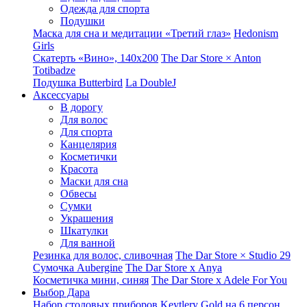
Одежда для спорта
Подушки
Маска для сна и медитации «Третий глаз»
Hedonism
Girls
Скатерть «Вино», 140х200
The Dar Store × Anton
Totibadze
Подушка Butterbird
La DoubleJ
Аксессуары
В дорогу
Для волос
Для спорта
Канцелярия
Косметички
Красота
Маски для сна
Обвесы
Сумки
Украшения
Шкатулки
Для ванной
Резинка для волос, сливочная
The Dar Store × Studio 29
Сумочка Aubergine
The Dar Store x Anya
Косметичка мини, синяя
The Dar Store x Adele For You
Выбор Дара
Набор столовых приборов Keytlery Gold на 6 персон