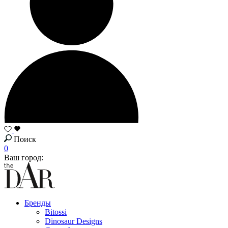
Поиск
0
Ваш город:
Бренды
Bitossi
Dinosaur Designs