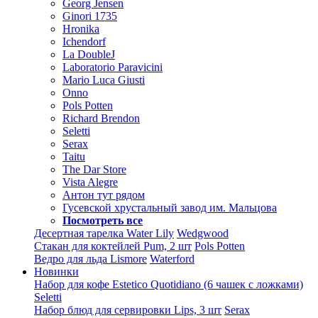
Georg Jensen
Ginori 1735
Hronika
Ichendorf
La DoubleJ
Laboratorio Paravicini
Mario Luca Giusti
Onno
Pols Potten
Richard Brendon
Seletti
Serax
Taitu
The Dar Store
Vista Alegre
Антон тут рядом
Гусевской хрустальный завод им. Мальцова
Посмотреть все
Десертная тарелка Water Lily
Wedgwood
Стакан для коктейлей Pum, 2 шт
Pols Potten
Ведро для льда Lismore
Waterford
Новинки
Набор для кофе Estetico Quotidiano (6 чашек с ложками)
Seletti
Набор блюд для сервировки Lips, 3 шт
Serax