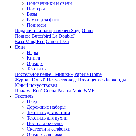
Подсвечники и свечи
Постеры
Вазы
Рамки для фото
Подносы
Подарочный набор свечей Sage
Onno
Поднос Butterbird
La DoubleJ
Ваза Ming Red
Ginori 1735
Дети
Игры
Книги
Одежда
Текстиль
Постельное белье «Мишки»
Paperie Home
Журнал Юный Искусствовед: Похищение Джоконды
Юный искусствовед
Пижама Rosé Cocoa Pajama
Mater&ME
Текстиль
Пледы
Дорожные наборы
Текстиль для ванной
Текстиль для кухни
Постельное белье
Скатерти и салфетки
Одежда для дома