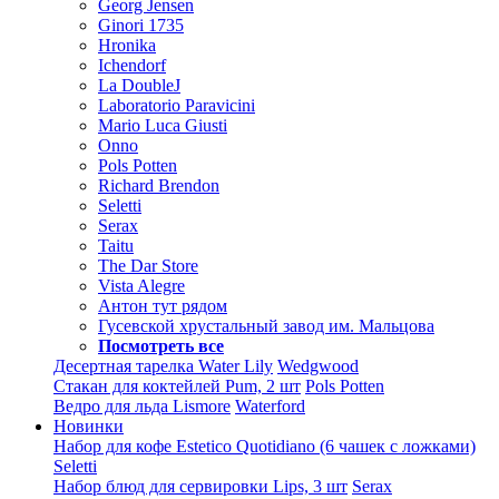
Georg Jensen
Ginori 1735
Hronika
Ichendorf
La DoubleJ
Laboratorio Paravicini
Mario Luca Giusti
Onno
Pols Potten
Richard Brendon
Seletti
Serax
Taitu
The Dar Store
Vista Alegre
Антон тут рядом
Гусевской хрустальный завод им. Мальцова
Посмотреть все
Десертная тарелка Water Lily
Wedgwood
Стакан для коктейлей Pum, 2 шт
Pols Potten
Ведро для льда Lismore
Waterford
Новинки
Набор для кофе Estetico Quotidiano (6 чашек с ложками)
Seletti
Набор блюд для сервировки Lips, 3 шт
Serax