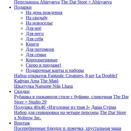
Пепельница Abizyaeva
The Dar Store × Abizyaeva
Подарки
На день рождения
На свадьбу
На новоселье
Для неё
Для него
Для себя
Книги
Для питомцев
Для семьи
Корпоративные
Скоро в продаже!
Подарочные карты и наборы
Набор открыток Fantastic Creatures, 8 шт
La DoubleJ
Кафтан Ama
The Mató
Шкатулка Natsume Nila
Lhasa
Скидки
Рубашка в пижамном стиле с буфами, сливочная
The Dar
Store × Studio 29
Подушка 40x40 «Изголовье из трав I»
Даша Сурма
Набор для сервировки на четыре персоны
The Dar Store
х Nobrow Inc.
Винтаж
Посеребренные блюдце и ложечка, хрустальная чаша