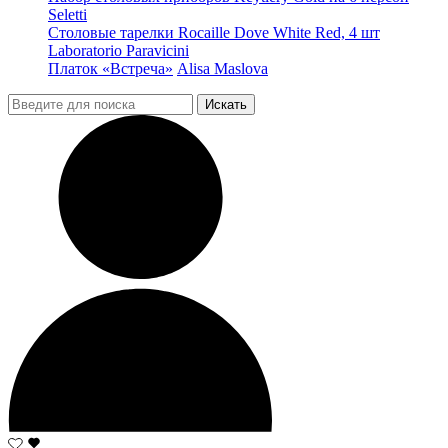
Seletti
Столовые тарелки Rocaille Dove White Red, 4 шт
Laboratorio Paravicini
Платок «Встреча»
Alisa Maslova