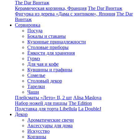
The Dar Винтаж
Керамическая корзинка, Франция
The Dar Винтаж
Фигурка из дерева «Дама с зонтиком», Япония
The Dar
Винтаж
Сервировка
Посуда
Бокалы и стаканы
Кухонные принадлежности
Столовые приборы
Ëмкости для хранения
Гурмэ
Для чая и кофе
Кувшины и графины
Сомелье
Столовый декор
Тарелки
Чаши
Плейсматы «Лето» II, 2 шт
Alisa Maslova
Набор ножей для пиццы
The Edition
Подставка для торта Libellula
La DoubleJ
Декор
Ароматические свечи
Аксессуары для дома
Искусство
Корзины