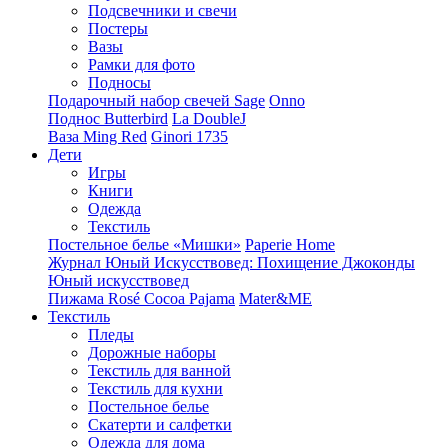
Подсвечники и свечи
Постеры
Вазы
Рамки для фото
Подносы
Подарочный набор свечей Sage
Onno
Поднос Butterbird
La DoubleJ
Ваза Ming Red
Ginori 1735
Дети
Игры
Книги
Одежда
Текстиль
Постельное белье «Мишки»
Paperie Home
Журнал Юный Искусствовед: Похищение Джоконды
Юный искусствовед
Пижама Rosé Cocoa Pajama
Mater&ME
Текстиль
Пледы
Дорожные наборы
Текстиль для ванной
Текстиль для кухни
Постельное белье
Скатерти и салфетки
Одежда для дома