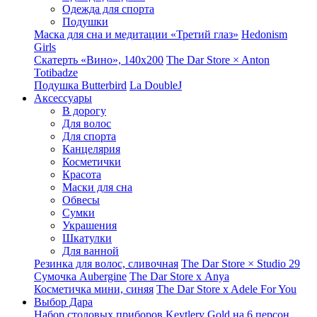
Одежда для спорта
Подушки
Маска для сна и медитации «Третий глаз»
Hedonism
Girls
Скатерть «Вино», 140х200
The Dar Store × Anton
Totibadze
Подушка Butterbird
La DoubleJ
Аксессуары
В дорогу
Для волос
Для спорта
Канцелярия
Косметички
Красота
Маски для сна
Обвесы
Сумки
Украшения
Шкатулки
Для ванной
Резинка для волос, сливочная
The Dar Store × Studio 29
Сумочка Aubergine
The Dar Store x Anya
Косметичка мини, синяя
The Dar Store x Adele For You
Выбор Дара
Набор столовых приборов Keytlery Gold на 6 персон