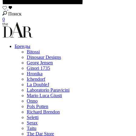
Поиск
0
Бренды
Bitossi
Dinosaur Designs
Georg Jensen
Ginori 1735
Hronika
Ichendorf
La DoubleJ
Laboratorio Paravicini
Mario Luca Giusti
Onno
Pols Potten
Richard Brendon
Seletti
Serax
Taitu
The Dar Store