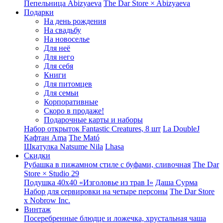
Пепельница Abizyaeva
The Dar Store × Abizyaeva
Подарки
На день рождения
На свадьбу
На новоселье
Для неё
Для него
Для себя
Книги
Для питомцев
Для семьи
Корпоративные
Скоро в продаже!
Подарочные карты и наборы
Набор открыток Fantastic Creatures, 8 шт
La DoubleJ
Кафтан Ama
The Mató
Шкатулка Natsume Nila
Lhasa
Скидки
Рубашка в пижамном стиле с буфами, сливочная
The Dar
Store × Studio 29
Подушка 40x40 «Изголовье из трав I»
Даша Сурма
Набор для сервировки на четыре персоны
The Dar Store
х Nobrow Inc.
Винтаж
Посеребренные блюдце и ложечка, хрустальная чаша