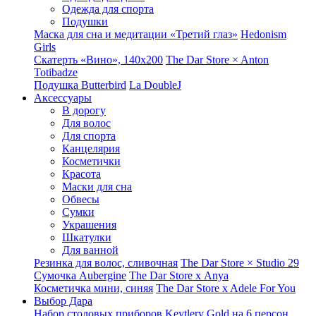
Одежда для спорта
Подушки
Маска для сна и медитации «Третий глаз»
Hedonism
Girls
Скатерть «Вино», 140х200
The Dar Store × Anton
Totibadze
Подушка Butterbird
La DoubleJ
Аксессуары
В дорогу
Для волос
Для спорта
Канцелярия
Косметички
Красота
Маски для сна
Обвесы
Сумки
Украшения
Шкатулки
Для ванной
Резинка для волос, сливочная
The Dar Store × Studio 29
Сумочка Aubergine
The Dar Store x Anya
Косметичка мини, синяя
The Dar Store x Adele For You
Выбор Дара
Набор столовых приборов Keytlery Gold на 6 персон