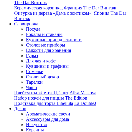
The Dar Винтаж
Керамическая корзинка, Франция
The Dar Винтаж
Фигурка из дерева «Дама с зонтиком», Япония
The Dar
Винтаж
Сервировка
Посуда
Бокалы и стаканы
Кухонные принадлежности
Столовые приборы
Ëмкости для хранения
Гурмэ
Для чая и кофе
Кувшины и графины
Сомелье
Столовый декор
Тарелки
Чаши
Плейсматы «Лето» II, 2 шт
Alisa Maslova
Набор ножей для пиццы
The Edition
Подставка для торта Libellula
La DoubleJ
Декор
Ароматические свечи
Аксессуары для дома
Искусство
Корзины