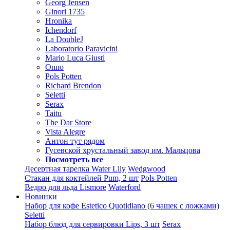
Georg Jensen
Ginori 1735
Hronika
Ichendorf
La DoubleJ
Laboratorio Paravicini
Mario Luca Giusti
Onno
Pols Potten
Richard Brendon
Seletti
Serax
Taitu
The Dar Store
Vista Alegre
Антон тут рядом
Гусевской хрустальный завод им. Мальцова
Посмотреть все
Десертная тарелка Water Lily
Wedgwood
Стакан для коктейлей Pum, 2 шт
Pols Potten
Ведро для льда Lismore
Waterford
Новинки
Набор для кофе Estetico Quotidiano (6 чашек с ложками)
Seletti
Набор блюд для сервировки Lips, 3 шт
Serax