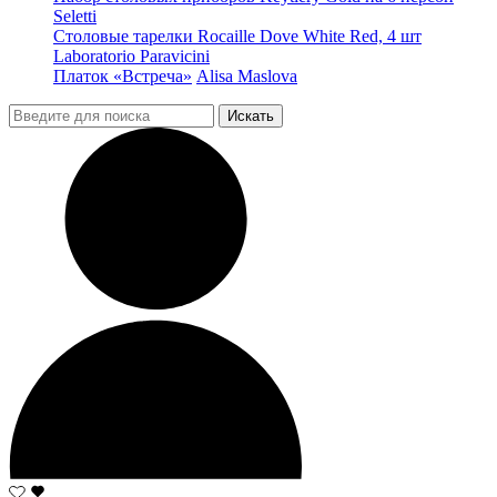
Seletti
Столовые тарелки Rocaille Dove White Red, 4 шт
Laboratorio Paravicini
Платок «Встреча»
Alisa Maslova