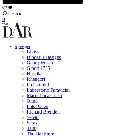
Поиск
0
Бренды
Bitossi
Dinosaur Designs
Georg Jensen
Ginori 1735
Hronika
Ichendorf
La DoubleJ
Laboratorio Paravicini
Mario Luca Giusti
Onno
Pols Potten
Richard Brendon
Seletti
Serax
Taitu
The Dar Store