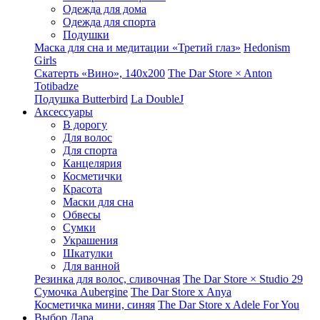
Одежда для дома
Одежда для спорта
Подушки
Маска для сна и медитации «Третий глаз»
Hedonism
Girls
Скатерть «Вино», 140х200
The Dar Store × Anton
Totibadze
Подушка Butterbird
La DoubleJ
Аксессуары
В дорогу
Для волос
Для спорта
Канцелярия
Косметички
Красота
Маски для сна
Обвесы
Сумки
Украшения
Шкатулки
Для ванной
Резинка для волос, сливочная
The Dar Store × Studio 29
Сумочка Aubergine
The Dar Store x Anya
Косметичка мини, синяя
The Dar Store x Adele For You
Выбор Дара