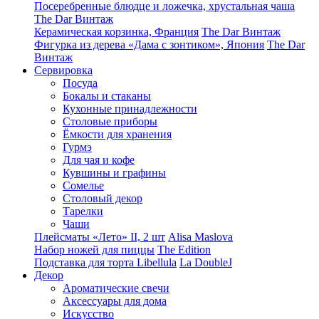
Посеребренные блюдце и ложечка, хрустальная чаша
The Dar Винтаж
Керамическая корзинка, Франция
The Dar Винтаж
Фигурка из дерева «Дама с зонтиком», Япония
The Dar
Винтаж
Сервировка
Посуда
Бокалы и стаканы
Кухонные принадлежности
Столовые приборы
Ëмкости для хранения
Гурмэ
Для чая и кофе
Кувшины и графины
Сомелье
Столовый декор
Тарелки
Чаши
Плейсматы «Лето» II, 2 шт
Alisa Maslova
Набор ножей для пиццы
The Edition
Подставка для торта Libellula
La DoubleJ
Декор
Ароматические свечи
Аксессуары для дома
Искусство