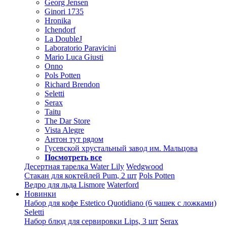
Georg Jensen
Ginori 1735
Hronika
Ichendorf
La DoubleJ
Laboratorio Paravicini
Mario Luca Giusti
Onno
Pols Potten
Richard Brendon
Seletti
Serax
Taitu
The Dar Store
Vista Alegre
Антон тут рядом
Гусевской хрустальный завод им. Мальцова
Посмотреть все
Десертная тарелка Water Lily
Wedgwood
Стакан для коктейлей Pum, 2 шт
Pols Potten
Ведро для льда Lismore
Waterford
Новинки
Набор для кофе Estetico Quotidiano (6 чашек с ложками)
Seletti
Набор блюд для сервировки Lips, 3 шт
Serax