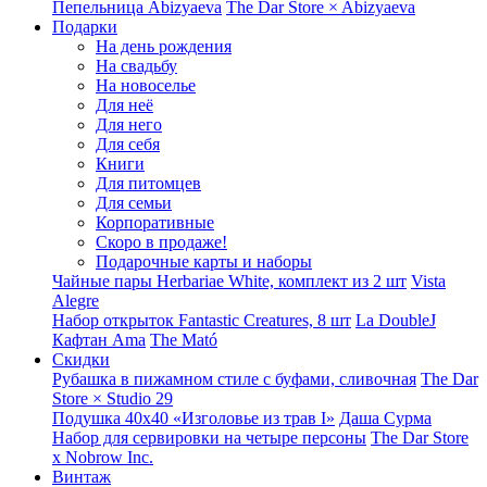
Пепельница Abizyaeva
The Dar Store × Abizyaeva
Подарки
На день рождения
На свадьбу
На новоселье
Для неё
Для него
Для себя
Книги
Для питомцев
Для семьи
Корпоративные
Скоро в продаже!
Подарочные карты и наборы
Чайные пары Herbariae White, комплект из 2 шт
Vista
Alegre
Набор открыток Fantastic Creatures, 8 шт
La DoubleJ
Кафтан Ama
The Mató
Скидки
Рубашка в пижамном стиле с буфами, сливочная
The Dar
Store × Studio 29
Подушка 40x40 «Изголовье из трав I»
Даша Сурма
Набор для сервировки на четыре персоны
The Dar Store
х Nobrow Inc.
Винтаж