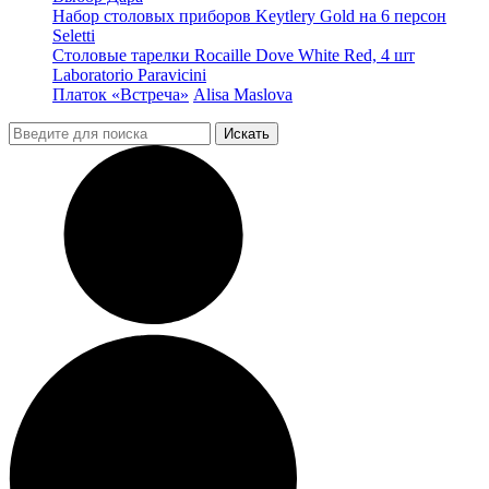
Набор столовых приборов Keytlery Gold на 6 персон
Seletti
Столовые тарелки Rocaille Dove White Red, 4 шт
Laboratorio Paravicini
Платок «Встреча»
Alisa Maslova