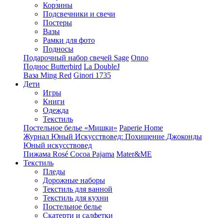
Корзины
Подсвечники и свечи
Постеры
Вазы
Рамки для фото
Подносы
Подарочный набор свечей Sage
Onno
Поднос Butterbird
La DoubleJ
Ваза Ming Red
Ginori 1735
Дети
Игры
Книги
Одежда
Текстиль
Постельное белье «Мишки»
Paperie Home
Журнал Юный Искусствовед: Похищение Джоконды
Юный искусствовед
Пижама Rosé Cocoa Pajama
Mater&ME
Текстиль
Пледы
Дорожные наборы
Текстиль для ванной
Текстиль для кухни
Постельное белье
Скатерти и салфетки