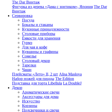
The Dar Винтаж
Фигурка из дерева «Дама с зонтиком», Япония
The Dar
Винтаж
Сервировка
Посуда
Бокалы и стаканы
Кухонные принадлежности
Столовые приборы
Ëмкости для хранения
Гурмэ
Для чая и кофе
Кувшины и графины
Сомелье
Столовый декор
Тарелки
Чаши
Плейсматы «Лето» II, 2 шт
Alisa Maslova
Набор ножей для пиццы
The Edition
Подставка для торта Libellula
La DoubleJ
Декор
Ароматические свечи
Аксессуары для дома
Искусство
Корзины
Подсвечники и свечи