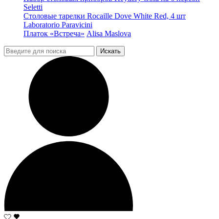
Seletti
Столовые тарелки Rocaille Dove White Red, 4 шт
Laboratorio Paravicini
Платок «Встреча»
Alisa Maslova