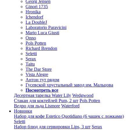
Georg Jensen
Ginori 1735
Hronika
Ichendorf
La DoubleJ
Laboratorio Paravicini
Mario Luca Giusti
Onno
Pols Potten
Richard Brendon
Seletti
Serax
Taitu
The Dar Store
Vista Alegre
Антон тут рядом
Гусевской хрустальный завод им. Мальцова
Посмотреть все
Десертная тарелка Water Lily
Wedgwood
Стакан для коктейлей Pum, 2 шт
Pols Potten
Ведро для льда Lismore
Waterford
Новинки
Набор для кофе Estetico Quotidiano (6 чашек с ложками)
Seletti
Набор блюд для сервировки Lips, 3 шт
Serax