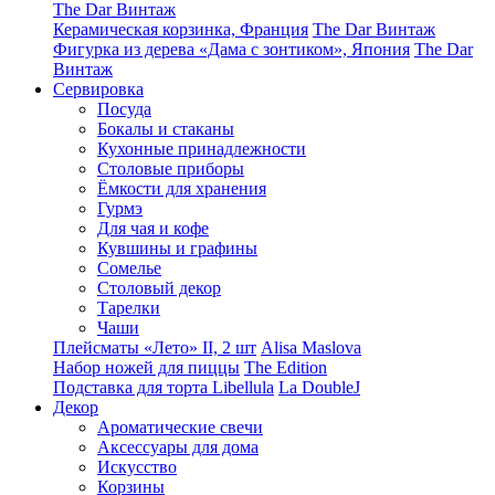
The Dar Винтаж
Керамическая корзинка, Франция
The Dar Винтаж
Фигурка из дерева «Дама с зонтиком», Япония
The Dar
Винтаж
Сервировка
Посуда
Бокалы и стаканы
Кухонные принадлежности
Столовые приборы
Ëмкости для хранения
Гурмэ
Для чая и кофе
Кувшины и графины
Сомелье
Столовый декор
Тарелки
Чаши
Плейсматы «Лето» II, 2 шт
Alisa Maslova
Набор ножей для пиццы
The Edition
Подставка для торта Libellula
La DoubleJ
Декор
Ароматические свечи
Аксессуары для дома
Искусство
Корзины