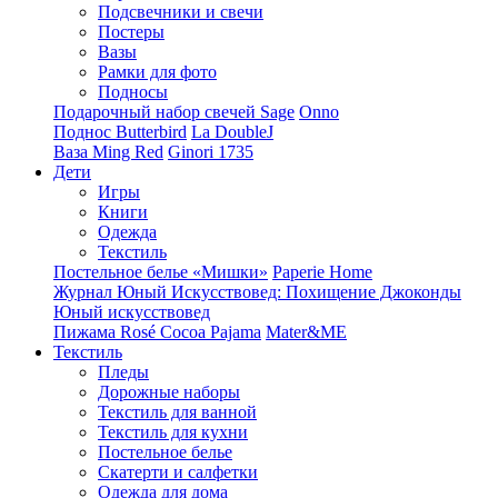
Подсвечники и свечи
Постеры
Вазы
Рамки для фото
Подносы
Подарочный набор свечей Sage
Onno
Поднос Butterbird
La DoubleJ
Ваза Ming Red
Ginori 1735
Дети
Игры
Книги
Одежда
Текстиль
Постельное белье «Мишки»
Paperie Home
Журнал Юный Искусствовед: Похищение Джоконды
Юный искусствовед
Пижама Rosé Cocoa Pajama
Mater&ME
Текстиль
Пледы
Дорожные наборы
Текстиль для ванной
Текстиль для кухни
Постельное белье
Скатерти и салфетки
Одежда для дома