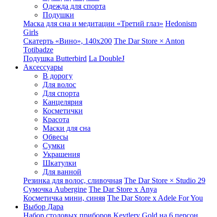
Одежда для спорта
Подушки
Маска для сна и медитации «Третий глаз»
Hedonism
Girls
Скатерть «Вино», 140х200
The Dar Store × Anton
Totibadze
Подушка Butterbird
La DoubleJ
Аксессуары
В дорогу
Для волос
Для спорта
Канцелярия
Косметички
Красота
Маски для сна
Обвесы
Сумки
Украшения
Шкатулки
Для ванной
Резинка для волос, сливочная
The Dar Store × Studio 29
Сумочка Aubergine
The Dar Store x Anya
Косметичка мини, синяя
The Dar Store x Adele For You
Выбор Дара
Набор столовых приборов Keytlery Gold на 6 персон