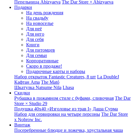
Пепельница Abizyaeva
The Dar Store × Abizyaeva
Подарки
На день рождения
На свадьбу
На новоселье
Для неё
Для него
Для себя
Книги
Для питомцев
Для семьи
Корпоративные
Скоро в продаже!
Подарочные карты и наборы
Набор открыток Fantastic Creatures, 8 шт
La DoubleJ
Кафтан Ama
The Mató
Шкатулка Natsume Nila
Lhasa
Скидки
Рубашка в пижамном стиле с буфами, сливочная
The Dar
Store × Studio 29
Подушка 40x40 «Изголовье из трав I»
Даша Сурма
Набор для сервировки на четыре персоны
The Dar Store
х Nobrow Inc.
Винтаж
Посеребренные блюдце и ложечка, хрустальная чаша