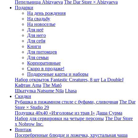
Пепельница Abizyaeva
The Dar Store × Abizyaeva
Подарки
На день рождения
На свадьбу
На новоселье
Для неё
Для него
Для себя
Книги
Для питомцев
Для семьи
Корпоративные
Скоро в продаже!
Подарочные карты и наборы
Набор открыток Fantastic Creatures, 8 шт
La DoubleJ
Кафтан Ama
The Mató
Шкатулка Natsume Nila
Lhasa
Скидки
Рубашка в пижамном стиле с буфами, сливочная
The Dar
Store × Studio 29
Подушка 40x40 «Изголовье из трав I»
Даша Сурма
Набор для сервировки на четыре персоны
The Dar Store
х Nobrow Inc.
Винтаж
Посеребренные блюдце и ложечка, хрустальная чаша