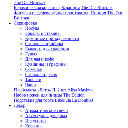
The Dar Винтаж
Керамическая корзинка, Франция
The Dar Винтаж
Фигурка из дерева «Дама с зонтиком», Япония
The Dar
Винтаж
Сервировка
Посуда
Бокалы и стаканы
Кухонные принадлежности
Столовые приборы
Ëмкости для хранения
Гурмэ
Для чая и кофе
Кувшины и графины
Сомелье
Столовый декор
Тарелки
Чаши
Плейсматы «Лето» II, 2 шт
Alisa Maslova
Набор ножей для пиццы
The Edition
Подставка для торта Libellula
La DoubleJ
Декор
Ароматические свечи
Аксессуары для дома
Искусство
Корзины