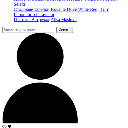
Seletti
Столовые тарелки Rocaille Dove White Red, 4 шт
Laboratorio Paravicini
Платок «Встреча»
Alisa Maslova