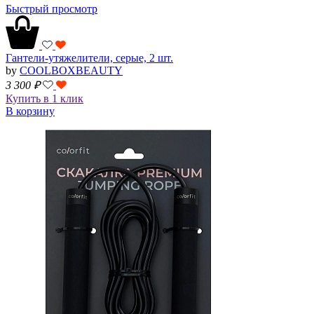
Быстрый просмотр
Гантели-утяжелители, серые, 2 шт.
by
COOLBOXBEAUTY
3 300
₽
Купить в 1 клик
В корзину