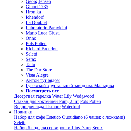
Georg Jensen
Ginori 1735
Hronika
Ichendorf
La DoubleJ
Laboratorio Paravicini
Mario Luca Giusti
Onno
Pols Potten
Richard Brendon
Seletti
Serax
Taitu
The Dar Store
Vista Alegre
Антон тут рядом
Гусевской хрустальный завод им. Мальцова
Посмотреть все
Десертная тарелка Water Lily
Wedgwood
Стакан для коктейлей Pum, 2 шт
Pols Potten
Ведро для льда Lismore
Waterford
Новинки
Набор для кофе Estetico Quotidiano (6 чашек с ложками)
Seletti
Набор блюд для сервировки Lips, 3 шт
Serax