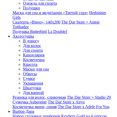
Одежда для спорта
Подушки
Маска для сна и медитации «Третий глаз»
Hedonism
Girls
Скатерть «Вино», 140х200
The Dar Store × Anton
Totibadze
Подушка Butterbird
La DoubleJ
Аксессуары
В дорогу
Для волос
Для спорта
Канцелярия
Косметички
Красота
Маски для сна
Обвесы
Сумки
Украшения
Шкатулки
Для ванной
Резинка для волос, сливочная
The Dar Store × Studio 29
Сумочка Aubergine
The Dar Store x Anya
Косметичка мини, синяя
The Dar Store x Adele For You
Выбор Дара
Набор столовых приборов Keytlery Gold на 6 персон