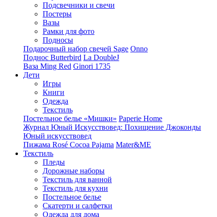
Подсвечники и свечи
Постеры
Вазы
Рамки для фото
Подносы
Подарочный набор свечей Sage
Onno
Поднос Butterbird
La DoubleJ
Ваза Ming Red
Ginori 1735
Дети
Игры
Книги
Одежда
Текстиль
Постельное белье «Мишки»
Paperie Home
Журнал Юный Искусствовед: Похищение Джоконды
Юный искусствовед
Пижама Rosé Cocoa Pajama
Mater&ME
Текстиль
Пледы
Дорожные наборы
Текстиль для ванной
Текстиль для кухни
Постельное белье
Скатерти и салфетки
Одежда для дома