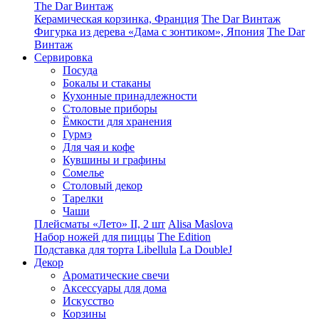
The Dar Винтаж
Керамическая корзинка, Франция
The Dar Винтаж
Фигурка из дерева «Дама с зонтиком», Япония
The Dar
Винтаж
Сервировка
Посуда
Бокалы и стаканы
Кухонные принадлежности
Столовые приборы
Ëмкости для хранения
Гурмэ
Для чая и кофе
Кувшины и графины
Сомелье
Столовый декор
Тарелки
Чаши
Плейсматы «Лето» II, 2 шт
Alisa Maslova
Набор ножей для пиццы
The Edition
Подставка для торта Libellula
La DoubleJ
Декор
Ароматические свечи
Аксессуары для дома
Искусство
Корзины