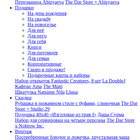
Пепельница Abizyaeva
The Dar Store × Abizyaeva
Подарки
На день рождения
На свадьбу
На новоселье
Для неё
Для него
Для себя
Книги
Для питомцев
Для семьи
Корпоративные
Скоро в продаже!
Подарочные карты и наборы
Набор открыток Fantastic Creatures, 8 шт
La DoubleJ
Кафтан Ama
The Mató
Шкатулка Natsume Nila
Lhasa
Скидки
Рубашка в пижамном стиле с буфами, сливочная
The Dar
Store × Studio 29
Подушка 40x40 «Изголовье из трав I»
Даша Сурма
Набор для сервировки на четыре персоны
The Dar Store
х Nobrow Inc.
Винтаж
Посеребренные блюдце и ложечка, хрустальная чаша