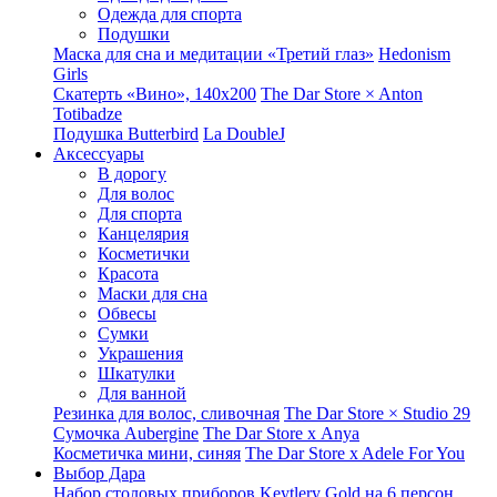
Одежда для спорта
Подушки
Маска для сна и медитации «Третий глаз»
Hedonism
Girls
Скатерть «Вино», 140х200
The Dar Store × Anton
Totibadze
Подушка Butterbird
La DoubleJ
Аксессуары
В дорогу
Для волос
Для спорта
Канцелярия
Косметички
Красота
Маски для сна
Обвесы
Сумки
Украшения
Шкатулки
Для ванной
Резинка для волос, сливочная
The Dar Store × Studio 29
Сумочка Aubergine
The Dar Store x Anya
Косметичка мини, синяя
The Dar Store x Adele For You
Выбор Дара
Набор столовых приборов Keytlery Gold на 6 персон