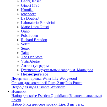
Georg Jensen
Ginori 1735
Hronika
Ichendorf
La DoubleJ
Laboratorio Paravicini
Mario Luca Giusti
Onno
Pols Potten
Richard Brendon
Seletti
Serax
Taitu
The Dar Store
Vista Alegre
Антон тут рядом
Гусевской хрустальный завод им. Мальцова
Посмотреть все
Десертная тарелка Water Lily
Wedgwood
Стакан для коктейлей Pum, 2 шт
Pols Potten
Ведро для льда Lismore
Waterford
Новинки
Набор для кофе Estetico Quotidiano (6 чашек с ложками)
Seletti
Набор блюд для сервировки Lips, 3 шт
Serax