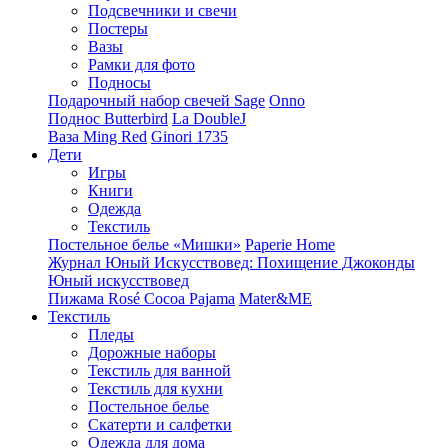
Подсвечники и свечи
Постеры
Вазы
Рамки для фото
Подносы
Подарочный набор свечей Sage
Onno
Поднос Butterbird
La DoubleJ
Ваза Ming Red
Ginori 1735
Дети
Игры
Книги
Одежда
Текстиль
Постельное белье «Мишки»
Paperie Home
Журнал Юный Искусствовед: Похищение Джоконды
Юный искусствовед
Пижама Rosé Cocoa Pajama
Mater&ME
Текстиль
Пледы
Дорожные наборы
Текстиль для ванной
Текстиль для кухни
Постельное белье
Скатерти и салфетки
Одежда для дома