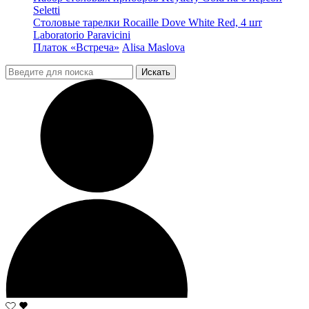
Seletti
Столовые тарелки Rocaille Dove White Red, 4 шт
Laboratorio Paravicini
Платок «Встреча»
Alisa Maslova