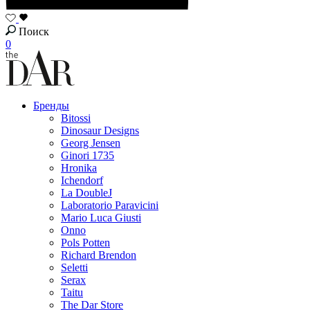
Поиск
0
Бренды
Bitossi
Dinosaur Designs
Georg Jensen
Ginori 1735
Hronika
Ichendorf
La DoubleJ
Laboratorio Paravicini
Mario Luca Giusti
Onno
Pols Potten
Richard Brendon
Seletti
Serax
Taitu
The Dar Store