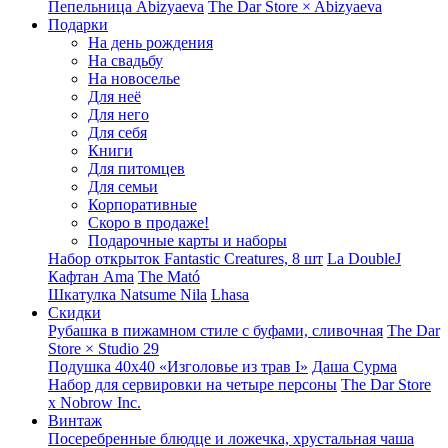
Пепельница Abizyaeva
The Dar Store × Abizyaeva
Подарки
На день рождения
На свадьбу
На новоселье
Для неё
Для него
Для себя
Книги
Для питомцев
Для семьи
Корпоративные
Скоро в продаже!
Подарочные карты и наборы
Набор открыток Fantastic Creatures, 8 шт
La DoubleJ
Кафтан Ama
The Mató
Шкатулка Natsume Nila
Lhasa
Скидки
Рубашка в пижамном стиле с буфами, сливочная
The Dar
Store × Studio 29
Подушка 40x40 «Изголовье из трав I»
Даша Сурма
Набор для сервировки на четыре персоны
The Dar Store
х Nobrow Inc.
Винтаж
Посеребренные блюдце и ложечка, хрустальная чаша