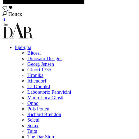
Поиск
0
Бренды
Bitossi
Dinosaur Designs
Georg Jensen
Ginori 1735
Hronika
Ichendorf
La DoubleJ
Laboratorio Paravicini
Mario Luca Giusti
Onno
Pols Potten
Richard Brendon
Seletti
Serax
Taitu
The Dar Store