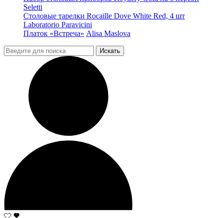
Seletti
Столовые тарелки Rocaille Dove White Red, 4 шт
Laboratorio Paravicini
Платок «Встреча»
Alisa Maslova