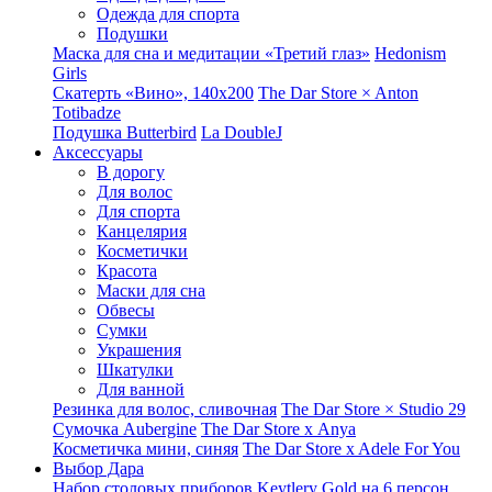
Одежда для спорта
Подушки
Маска для сна и медитации «Третий глаз»
Hedonism
Girls
Скатерть «Вино», 140х200
The Dar Store × Anton
Totibadze
Подушка Butterbird
La DoubleJ
Аксессуары
В дорогу
Для волос
Для спорта
Канцелярия
Косметички
Красота
Маски для сна
Обвесы
Сумки
Украшения
Шкатулки
Для ванной
Резинка для волос, сливочная
The Dar Store × Studio 29
Сумочка Aubergine
The Dar Store x Anya
Косметичка мини, синяя
The Dar Store x Adele For You
Выбор Дара
Набор столовых приборов Keytlery Gold на 6 персон