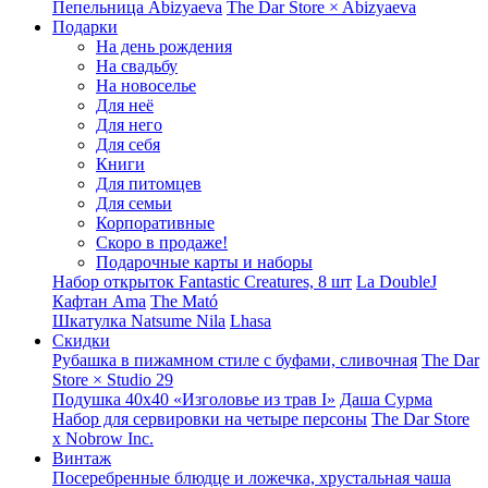
Пепельница Abizyaeva
The Dar Store × Abizyaeva
Подарки
На день рождения
На свадьбу
На новоселье
Для неё
Для него
Для себя
Книги
Для питомцев
Для семьи
Корпоративные
Скоро в продаже!
Подарочные карты и наборы
Набор открыток Fantastic Creatures, 8 шт
La DoubleJ
Кафтан Ama
The Mató
Шкатулка Natsume Nila
Lhasa
Скидки
Рубашка в пижамном стиле с буфами, сливочная
The Dar
Store × Studio 29
Подушка 40x40 «Изголовье из трав I»
Даша Сурма
Набор для сервировки на четыре персоны
The Dar Store
х Nobrow Inc.
Винтаж
Посеребренные блюдце и ложечка, хрустальная чаша