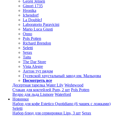
Georg Jensen
Ginori 1735
Hronika
Ichendorf
La DoubleJ
Laboratorio Paravicini
Mario Luca Giusti
Onno
Pols Potten
Richard Brendon
Seletti
Serax
Taitu
The Dar Store
Vista Alegre
Антон тут рядом
Гусевской хрустальный завод им. Мальцова
Посмотреть все
Десертная тарелка Water Lily
Wedgwood
Стакан для коктейлей Pum, 2 шт
Pols Potten
Ведро для льда Lismore
Waterford
Новинки
Набор для кофе Estetico Quotidiano (6 чашек с ложками)
Seletti
Набор блюд для сервировки Lips, 3 шт
Serax