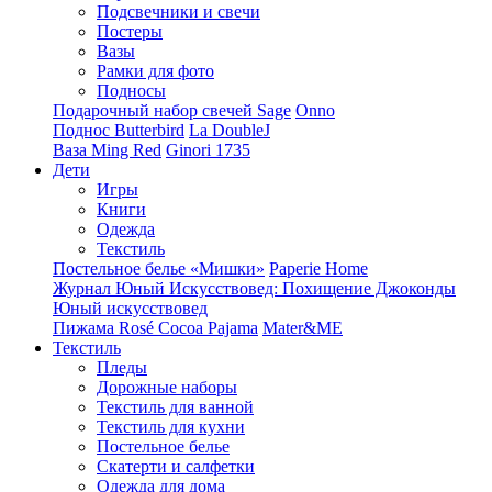
Подсвечники и свечи
Постеры
Вазы
Рамки для фото
Подносы
Подарочный набор свечей Sage
Onno
Поднос Butterbird
La DoubleJ
Ваза Ming Red
Ginori 1735
Дети
Игры
Книги
Одежда
Текстиль
Постельное белье «Мишки»
Paperie Home
Журнал Юный Искусствовед: Похищение Джоконды
Юный искусствовед
Пижама Rosé Cocoa Pajama
Mater&ME
Текстиль
Пледы
Дорожные наборы
Текстиль для ванной
Текстиль для кухни
Постельное белье
Скатерти и салфетки
Одежда для дома