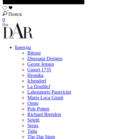
Поиск
0
Бренды
Bitossi
Dinosaur Designs
Georg Jensen
Ginori 1735
Hronika
Ichendorf
La DoubleJ
Laboratorio Paravicini
Mario Luca Giusti
Onno
Pols Potten
Richard Brendon
Seletti
Serax
Taitu
The Dar Store