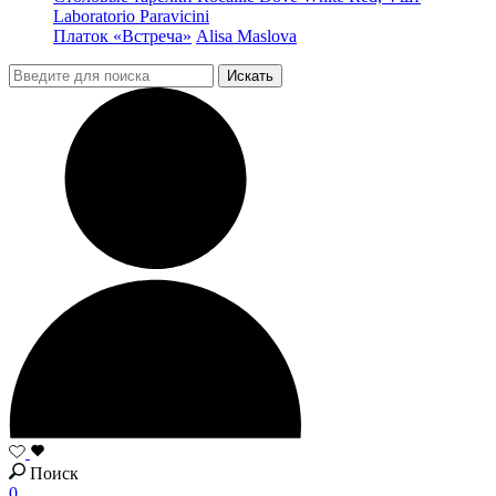
Laboratorio Paravicini
Платок «Встреча»
Alisa Maslova
Поиск
0