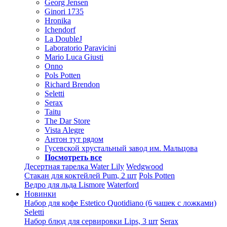
Georg Jensen
Ginori 1735
Hronika
Ichendorf
La DoubleJ
Laboratorio Paravicini
Mario Luca Giusti
Onno
Pols Potten
Richard Brendon
Seletti
Serax
Taitu
The Dar Store
Vista Alegre
Антон тут рядом
Гусевской хрустальный завод им. Мальцова
Посмотреть все
Десертная тарелка Water Lily
Wedgwood
Стакан для коктейлей Pum, 2 шт
Pols Potten
Ведро для льда Lismore
Waterford
Новинки
Набор для кофе Estetico Quotidiano (6 чашек с ложками)
Seletti
Набор блюд для сервировки Lips, 3 шт
Serax