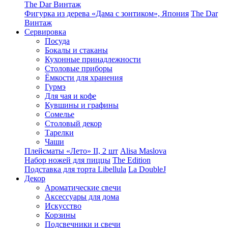
The Dar Винтаж
Фигурка из дерева «Дама с зонтиком», Япония
The Dar
Винтаж
Сервировка
Посуда
Бокалы и стаканы
Кухонные принадлежности
Столовые приборы
Ëмкости для хранения
Гурмэ
Для чая и кофе
Кувшины и графины
Сомелье
Столовый декор
Тарелки
Чаши
Плейсматы «Лето» II, 2 шт
Alisa Maslova
Набор ножей для пиццы
The Edition
Подставка для торта Libellula
La DoubleJ
Декор
Ароматические свечи
Аксессуары для дома
Искусство
Корзины
Подсвечники и свечи