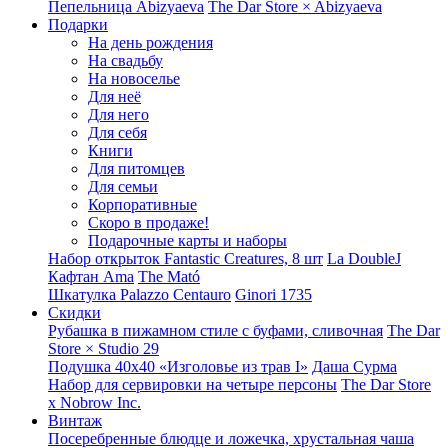
Пепельница Abizyaeva
The Dar Store × Abizyaeva
Подарки
На день рождения
На свадьбу
На новоселье
Для неё
Для него
Для себя
Книги
Для питомцев
Для семьи
Корпоративные
Скоро в продаже!
Подарочные карты и наборы
Набор открыток Fantastic Creatures, 8 шт
La DoubleJ
Кафтан Ama
The Mató
Шкатулка Palazzo Centauro
Ginori 1735
Скидки
Рубашка в пижамном стиле с буфами, сливочная
The Dar
Store × Studio 29
Подушка 40x40 «Изголовье из трав I»
Даша Сурма
Набор для сервировки на четыре персоны
The Dar Store
х Nobrow Inc.
Винтаж
Посеребренные блюдце и ложечка, хрустальная чаша