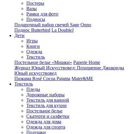
Постеры
Вазы
Рамки для фото
Подносы
Подарочный набор свечей Sage
Onno
Поднос Butterbird
La DoubleJ
Дети
Игры
Книги
Одежда
Текстиль
Постельное белье «Мишки»
Paperie Home
Журнал Юный Искусствовед: Похищение Джоконды
Юный искусствовед
Пижама Rosé Cocoa Pajama
Mater&ME
Текстиль
Пледы
Дорожные наборы
Текстиль для ванной
Текстиль для кухни
Постельное белье
Скатерти и салфетки
Одежда для дома
Одежда для спорта
Подушки