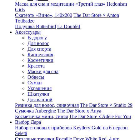
Маска для сна и медитации «Третий глаз»
Hedonism
Girls
Скатерть «Вино», 140х200
The Dar Store × Anton
Totibadze
Подушка Butterbird
La DoubleJ
Аксессуары
В дорогу
Для волос
Для спорта
Канцелярия
Косметички
Красота
Маски для сна
Обвесы
Сумки
Украшения
Шкатулки
Для ванной
Резинка для волос, сливочная
The Dar Store × Studio 29
Сумочка Aubergine
The Dar Store x Anya
Косметичка мини, синяя
The Dar Store x Adele For You
Выбор Дара
Набор столовых приборов Keytlery Gold на 6 персон
Seletti
Столовые тарелки Rocaille Dove White Red, 4 шт