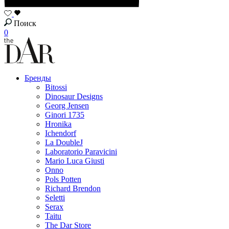
Поиск
0
Бренды
Bitossi
Dinosaur Designs
Georg Jensen
Ginori 1735
Hronika
Ichendorf
La DoubleJ
Laboratorio Paravicini
Mario Luca Giusti
Onno
Pols Potten
Richard Brendon
Seletti
Serax
Taitu
The Dar Store