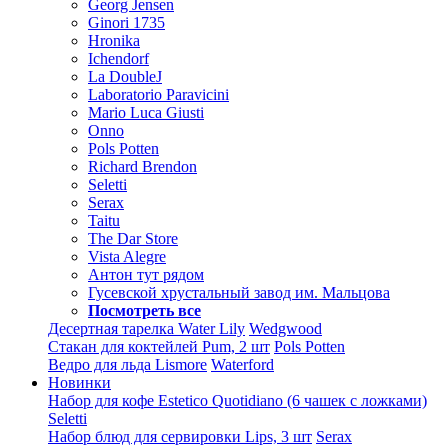
Georg Jensen
Ginori 1735
Hronika
Ichendorf
La DoubleJ
Laboratorio Paravicini
Mario Luca Giusti
Onno
Pols Potten
Richard Brendon
Seletti
Serax
Taitu
The Dar Store
Vista Alegre
Антон тут рядом
Гусевской хрустальный завод им. Мальцова
Посмотреть все
Десертная тарелка Water Lily
Wedgwood
Стакан для коктейлей Pum, 2 шт
Pols Potten
Ведро для льда Lismore
Waterford
Новинки
Набор для кофе Estetico Quotidiano (6 чашек с ложками)
Seletti
Набор блюд для сервировки Lips, 3 шт
Serax