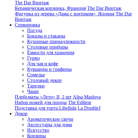
The Dar Винтаж
Керамическая корзинка, Франция
The Dar Винтаж
Фигурка из дерева «Дама с зонтиком», Япония
The Dar
Винтаж
Сервировка
Посуда
Бокалы и стаканы
Кухонные принадлежности
Столовые приборы
Ëмкости для хранения
Гурмэ
Для чая и кофе
Кувшины и графины
Сомелье
Столовый декор
Тарелки
Чаши
Плейсматы «Лето» II, 2 шт
Alisa Maslova
Набор ножей для пиццы
The Edition
Подставка для торта Libellula
La DoubleJ
Декор
Ароматические свечи
Аксессуары для дома
Искусство
Корзины