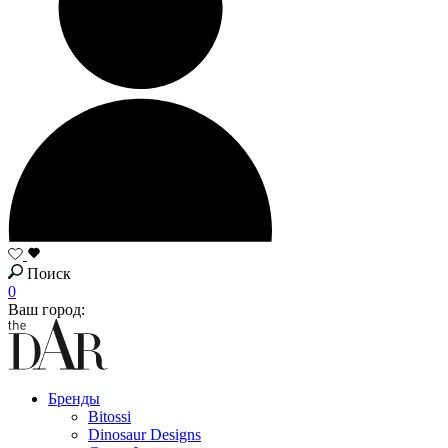
Поиск
0
Ваш город:
Бренды
Bitossi
Dinosaur Designs