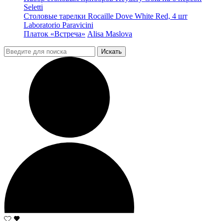
Seletti
Столовые тарелки Rocaille Dove White Red, 4 шт
Laboratorio Paravicini
Платок «Встреча»
Alisa Maslova