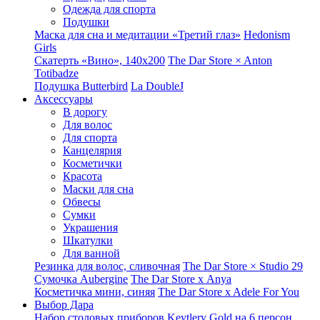
Одежда для спорта
Подушки
Маска для сна и медитации «Третий глаз»
Hedonism
Girls
Скатерть «Вино», 140х200
The Dar Store × Anton
Totibadze
Подушка Butterbird
La DoubleJ
Аксессуары
В дорогу
Для волос
Для спорта
Канцелярия
Косметички
Красота
Маски для сна
Обвесы
Сумки
Украшения
Шкатулки
Для ванной
Резинка для волос, сливочная
The Dar Store × Studio 29
Сумочка Aubergine
The Dar Store x Anya
Косметичка мини, синяя
The Dar Store x Adele For You
Выбор Дара
Набор столовых приборов Keytlery Gold на 6 персон