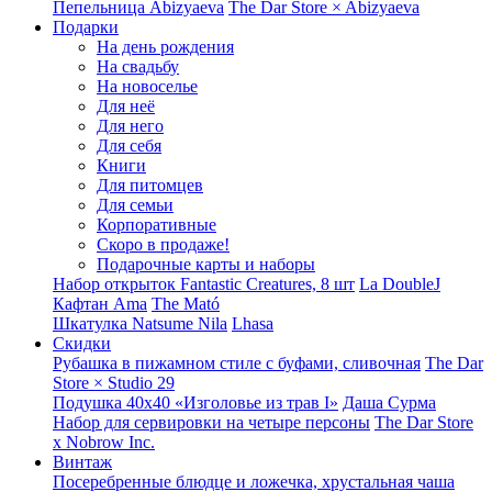
Пепельница Abizyaeva
The Dar Store × Abizyaeva
Подарки
На день рождения
На свадьбу
На новоселье
Для неё
Для него
Для себя
Книги
Для питомцев
Для семьи
Корпоративные
Скоро в продаже!
Подарочные карты и наборы
Набор открыток Fantastic Creatures, 8 шт
La DoubleJ
Кафтан Ama
The Mató
Шкатулка Natsume Nila
Lhasa
Скидки
Рубашка в пижамном стиле с буфами, сливочная
The Dar
Store × Studio 29
Подушка 40x40 «Изголовье из трав I»
Даша Сурма
Набор для сервировки на четыре персоны
The Dar Store
х Nobrow Inc.
Винтаж
Посеребренные блюдце и ложечка, хрустальная чаша