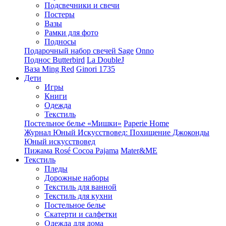
Подсвечники и свечи
Постеры
Вазы
Рамки для фото
Подносы
Подарочный набор свечей Sage
Onno
Поднос Butterbird
La DoubleJ
Ваза Ming Red
Ginori 1735
Дети
Игры
Книги
Одежда
Текстиль
Постельное белье «Мишки»
Paperie Home
Журнал Юный Искусствовед: Похищение Джоконды
Юный искусствовед
Пижама Rosé Cocoa Pajama
Mater&ME
Текстиль
Пледы
Дорожные наборы
Текстиль для ванной
Текстиль для кухни
Постельное белье
Скатерти и салфетки
Одежда для дома