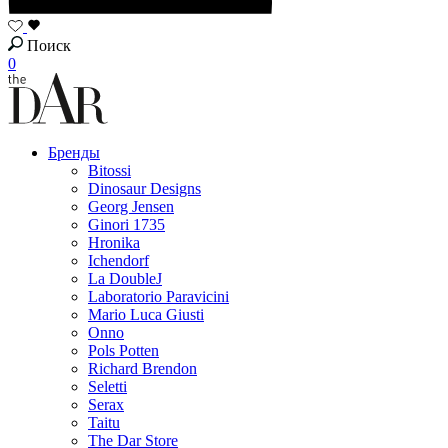
Поиск
0
Бренды
Bitossi
Dinosaur Designs
Georg Jensen
Ginori 1735
Hronika
Ichendorf
La DoubleJ
Laboratorio Paravicini
Mario Luca Giusti
Onno
Pols Potten
Richard Brendon
Seletti
Serax
Taitu
The Dar Store