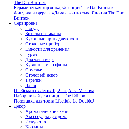
The Dar Винтаж
Керамическая корзинка, Франция
The Dar Винтаж
Фигурка из дерева «Дама с зонтиком», Япония
The Dar
Винтаж
Сервировка
Посуда
Бокалы и стаканы
Кухонные принадлежности
Столовые приборы
Ëмкости для хранения
Гурмэ
Для чая и кофе
Кувшины и графины
Сомелье
Столовый декор
Тарелки
Чаши
Плейсматы «Лето» II, 2 шт
Alisa Maslova
Набор ножей для пиццы
The Edition
Подставка для торта Libellula
La DoubleJ
Декор
Ароматические свечи
Аксессуары для дома
Искусство
Корзины