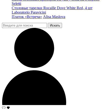
Seletti
Столовые тарелки Rocaille Dove White Red, 4 шт
Laboratorio Paravicini
Платок «Встреча»
Alisa Maslova