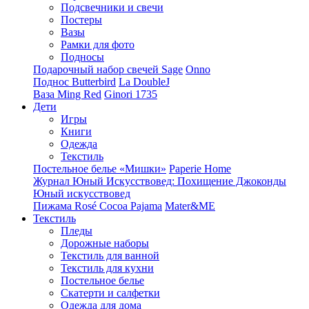
Подсвечники и свечи
Постеры
Вазы
Рамки для фото
Подносы
Подарочный набор свечей Sage
Onno
Поднос Butterbird
La DoubleJ
Ваза Ming Red
Ginori 1735
Дети
Игры
Книги
Одежда
Текстиль
Постельное белье «Мишки»
Paperie Home
Журнал Юный Искусствовед: Похищение Джоконды
Юный искусствовед
Пижама Rosé Cocoa Pajama
Mater&ME
Текстиль
Пледы
Дорожные наборы
Текстиль для ванной
Текстиль для кухни
Постельное белье
Скатерти и салфетки
Одежда для дома