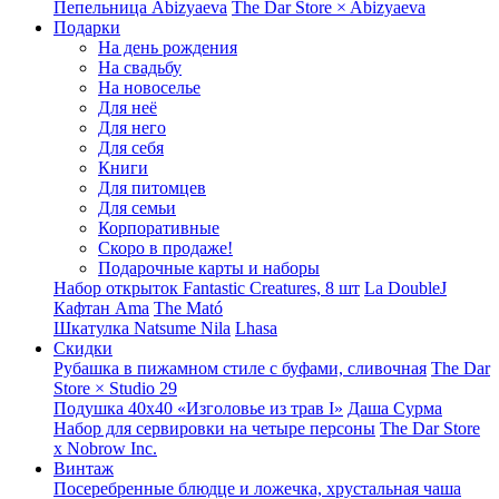
Пепельница Abizyaeva
The Dar Store × Abizyaeva
Подарки
На день рождения
На свадьбу
На новоселье
Для неё
Для него
Для себя
Книги
Для питомцев
Для семьи
Корпоративные
Скоро в продаже!
Подарочные карты и наборы
Набор открыток Fantastic Creatures, 8 шт
La DoubleJ
Кафтан Ama
The Mató
Шкатулка Natsume Nila
Lhasa
Скидки
Рубашка в пижамном стиле с буфами, сливочная
The Dar
Store × Studio 29
Подушка 40x40 «Изголовье из трав I»
Даша Сурма
Набор для сервировки на четыре персоны
The Dar Store
х Nobrow Inc.
Винтаж
Посеребренные блюдце и ложечка, хрустальная чаша