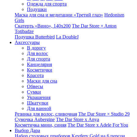
Одежда для спорта
Подушки
Маска для сна и медитации «Третий глаз»
Hedonism
Girls
Скатерть «Вино», 140х200
The Dar Store × Anton
Totibadze
Подушка Butterbird
La DoubleJ
Аксессуары
В дорогу
Для волос
Для спорта
Канцелярия
Косметички
Красота
Маски для сна
Обвесы
Сумки
Украшения
Шкатулки
Для ванной
Резинка для волос, сливочная
The Dar Store × Studio 29
Сумочка Aubergine
The Dar Store x Anya
Косметичка мини, синяя
The Dar Store x Adele For You
Выбор Дара
Набор столовых приборов Keytlery Gold на 6 персон