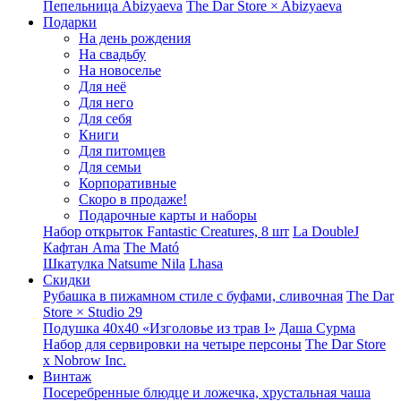
Пепельница Abizyaeva
The Dar Store × Abizyaeva
Подарки
На день рождения
На свадьбу
На новоселье
Для неё
Для него
Для себя
Книги
Для питомцев
Для семьи
Корпоративные
Скоро в продаже!
Подарочные карты и наборы
Набор открыток Fantastic Creatures, 8 шт
La DoubleJ
Кафтан Ama
The Mató
Шкатулка Natsume Nila
Lhasa
Скидки
Рубашка в пижамном стиле с буфами, сливочная
The Dar
Store × Studio 29
Подушка 40x40 «Изголовье из трав I»
Даша Сурма
Набор для сервировки на четыре персоны
The Dar Store
х Nobrow Inc.
Винтаж
Посеребренные блюдце и ложечка, хрустальная чаша