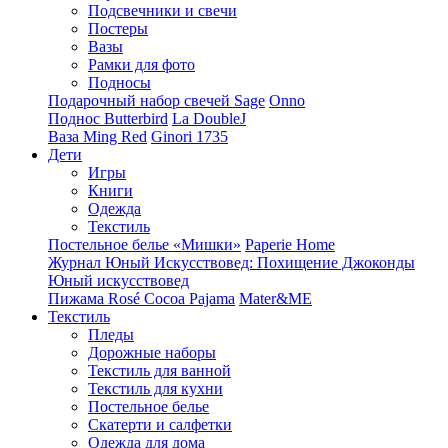
Подсвечники и свечи
Постеры
Вазы
Рамки для фото
Подносы
Подарочный набор свечей Sage
Onno
Поднос Butterbird
La DoubleJ
Ваза Ming Red
Ginori 1735
Дети
Игры
Книги
Одежда
Текстиль
Постельное белье «Мишки»
Paperie Home
Журнал Юный Искусствовед: Похищение Джоконды
Юный искусствовед
Пижама Rosé Cocoa Pajama
Mater&ME
Текстиль
Пледы
Дорожные наборы
Текстиль для ванной
Текстиль для кухни
Постельное белье
Скатерти и салфетки
Одежда для дома