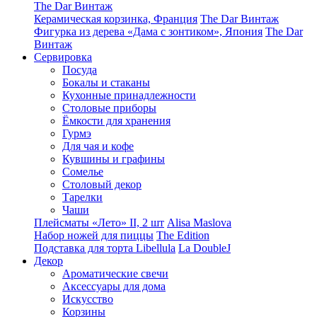
The Dar Винтаж
Керамическая корзинка, Франция
The Dar Винтаж
Фигурка из дерева «Дама с зонтиком», Япония
The Dar
Винтаж
Сервировка
Посуда
Бокалы и стаканы
Кухонные принадлежности
Столовые приборы
Ëмкости для хранения
Гурмэ
Для чая и кофе
Кувшины и графины
Сомелье
Столовый декор
Тарелки
Чаши
Плейсматы «Лето» II, 2 шт
Alisa Maslova
Набор ножей для пиццы
The Edition
Подставка для торта Libellula
La DoubleJ
Декор
Ароматические свечи
Аксессуары для дома
Искусство
Корзины