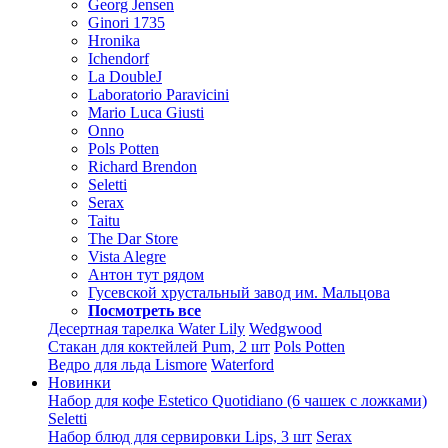
Georg Jensen
Ginori 1735
Hronika
Ichendorf
La DoubleJ
Laboratorio Paravicini
Mario Luca Giusti
Onno
Pols Potten
Richard Brendon
Seletti
Serax
Taitu
The Dar Store
Vista Alegre
Антон тут рядом
Гусевской хрустальный завод им. Мальцова
Посмотреть все
Десертная тарелка Water Lily
Wedgwood
Стакан для коктейлей Pum, 2 шт
Pols Potten
Ведро для льда Lismore
Waterford
Новинки
Набор для кофе Estetico Quotidiano (6 чашек с ложками)
Seletti
Набор блюд для сервировки Lips, 3 шт
Serax