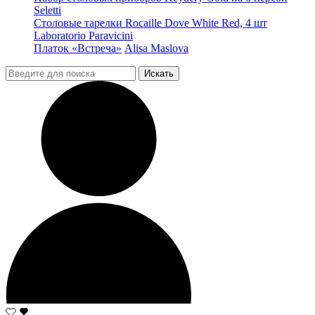
Seletti
Столовые тарелки Rocaille Dove White Red, 4 шт
Laboratorio Paravicini
Платок «Встреча»
Alisa Maslova