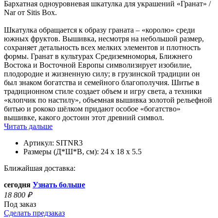
Бархатная одноуровневая шкатулка для украшений «Гранат» /
Nar от Sitis Box.
Шкатулка обращается к образу граната – «королю» среди
южных фруктов. Вышивка, несмотря на небольшой размер,
сохраняет детальность всех мелких элементов и плотность
формы. Гранат в культурах Средиземноморья, Ближнего
Востока и Восточной Европы символизирует изобилие,
плодородие и жизненную силу; в грузинской традиции он
был знаком богатства и семейного благополучия. Шитье в
традиционном стиле создает объем и игру света, а техники
«клопчик по настилу», объемная вышивка золотой рельефной
битью и рококо шёлком придают особое «богатство»
вышивке, какого достоин этот древний символ.
Читать дальше
Артикул:
SITNR3
Размеры (Д*Ш*В, см):
24 x 18 x 5.5
Ближайшая доставка:
сегодня
Узнать больше
18 800
₽
Под заказ
Сделать предзаказ