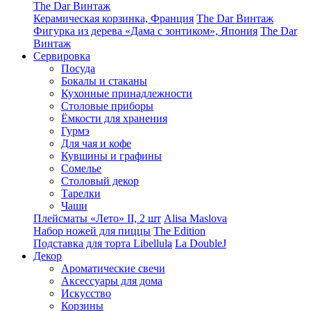
The Dar Винтаж
Керамическая корзинка, Франция
The Dar Винтаж
Фигурка из дерева «Дама с зонтиком», Япония
The Dar
Винтаж
Сервировка
Посуда
Бокалы и стаканы
Кухонные принадлежности
Столовые приборы
Ëмкости для хранения
Гурмэ
Для чая и кофе
Кувшины и графины
Сомелье
Столовый декор
Тарелки
Чаши
Плейсматы «Лето» II, 2 шт
Alisa Maslova
Набор ножей для пиццы
The Edition
Подставка для торта Libellula
La DoubleJ
Декор
Ароматические свечи
Аксессуары для дома
Искусство
Корзины