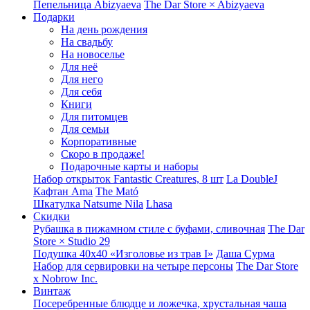
Пепельница Abizyaeva
The Dar Store × Abizyaeva
Подарки
На день рождения
На свадьбу
На новоселье
Для неё
Для него
Для себя
Книги
Для питомцев
Для семьи
Корпоративные
Скоро в продаже!
Подарочные карты и наборы
Набор открыток Fantastic Creatures, 8 шт
La DoubleJ
Кафтан Ama
The Mató
Шкатулка Natsume Nila
Lhasa
Скидки
Рубашка в пижамном стиле с буфами, сливочная
The Dar
Store × Studio 29
Подушка 40x40 «Изголовье из трав I»
Даша Сурма
Набор для сервировки на четыре персоны
The Dar Store
х Nobrow Inc.
Винтаж
Посеребренные блюдце и ложечка, хрустальная чаша