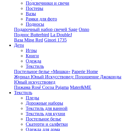
Подсвечники и свечи
Постеры
Вазы
Рамки для фото
Подносы
Подарочный набор свечей Sage
Onno
Поднос Butterbird
La DoubleJ
Ваза Ming Red
Ginori 1735
Дети
Игры
Книги
Одежда
Текстиль
Постельное белье «Мишки»
Paperie Home
Журнал Юный Искусствовед: Похищение Джоконды
Юный искусствовед
Пижама Rosé Cocoa Pajama
Mater&ME
Текстиль
Пледы
Дорожные наборы
Текстиль для ванной
Текстиль для кухни
Постельное белье
Скатерти и салфетки
Одежда для дома