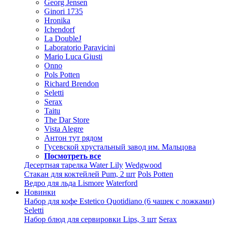
Georg Jensen
Ginori 1735
Hronika
Ichendorf
La DoubleJ
Laboratorio Paravicini
Mario Luca Giusti
Onno
Pols Potten
Richard Brendon
Seletti
Serax
Taitu
The Dar Store
Vista Alegre
Антон тут рядом
Гусевской хрустальный завод им. Мальцова
Посмотреть все
Десертная тарелка Water Lily
Wedgwood
Стакан для коктейлей Pum, 2 шт
Pols Potten
Ведро для льда Lismore
Waterford
Новинки
Набор для кофе Estetico Quotidiano (6 чашек с ложками)
Seletti
Набор блюд для сервировки Lips, 3 шт
Serax