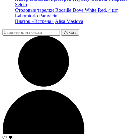
Seletti
Столовые тарелки Rocaille Dove White Red, 4 шт
Laboratorio Paravicini
Платок «Встреча»
Alisa Maslova