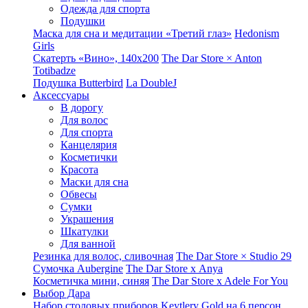
Одежда для спорта
Подушки
Маска для сна и медитации «Третий глаз»
Hedonism
Girls
Скатерть «Вино», 140х200
The Dar Store × Anton
Totibadze
Подушка Butterbird
La DoubleJ
Аксессуары
В дорогу
Для волос
Для спорта
Канцелярия
Косметички
Красота
Маски для сна
Обвесы
Сумки
Украшения
Шкатулки
Для ванной
Резинка для волос, сливочная
The Dar Store × Studio 29
Сумочка Aubergine
The Dar Store x Anya
Косметичка мини, синяя
The Dar Store x Adele For You
Выбор Дара
Набор столовых приборов Keytlery Gold на 6 персон