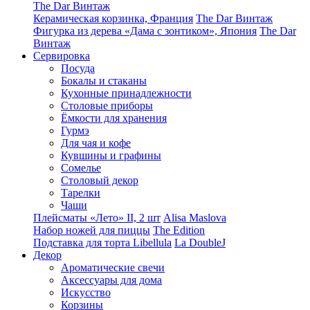
The Dar Винтаж
Керамическая корзинка, Франция
The Dar Винтаж
Фигурка из дерева «Дама с зонтиком», Япония
The Dar
Винтаж
Сервировка
Посуда
Бокалы и стаканы
Кухонные принадлежности
Столовые приборы
Ëмкости для хранения
Гурмэ
Для чая и кофе
Кувшины и графины
Сомелье
Столовый декор
Тарелки
Чаши
Плейсматы «Лето» II, 2 шт
Alisa Maslova
Набор ножей для пиццы
The Edition
Подставка для торта Libellula
La DoubleJ
Декор
Ароматические свечи
Аксессуары для дома
Искусство
Корзины