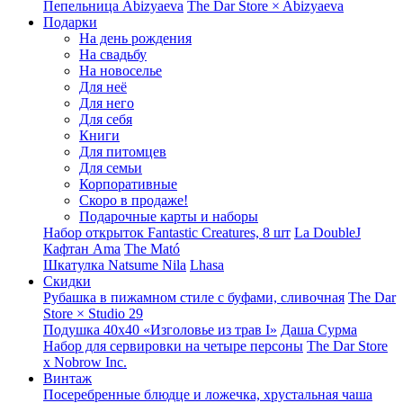
Пепельница Abizyaeva
The Dar Store × Abizyaeva
Подарки
На день рождения
На свадьбу
На новоселье
Для неё
Для него
Для себя
Книги
Для питомцев
Для семьи
Корпоративные
Скоро в продаже!
Подарочные карты и наборы
Набор открыток Fantastic Creatures, 8 шт
La DoubleJ
Кафтан Ama
The Mató
Шкатулка Natsume Nila
Lhasa
Скидки
Рубашка в пижамном стиле с буфами, сливочная
The Dar
Store × Studio 29
Подушка 40x40 «Изголовье из трав I»
Даша Сурма
Набор для сервировки на четыре персоны
The Dar Store
х Nobrow Inc.
Винтаж
Посеребренные блюдце и ложечка, хрустальная чаша