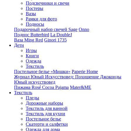
Подсвечники и свечи
Постеры
Вазы
Рамки для фото
Подносы
Подарочный набор свечей Sage
Onno
Поднос Butterbird
La DoubleJ
Ваза Ming Red
Ginori 1735
Дети
Игры
Книги
Одежда
Текстиль
Постельное белье «Мишки»
Paperie Home
Журнал Юный Искусствовед: Похищение Джоконды
Юный искусствовед
Пижама Rosé Cocoa Pajama
Mater&ME
Текстиль
Пледы
Дорожные наборы
Текстиль для ванной
Текстиль для кухни
Постельное белье
Скатерти и салфетки
Одежда для дома