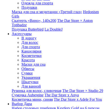
Одежда для спорта
Подушки
Маска для сна и медитации «Третий глаз»
Hedonism
Girls
Скатерть «Вино», 140х200
The Dar Store × Anton
Totibadze
Подушка Butterbird
La DoubleJ
Аксессуары
В дорогу
Для волос
Для спорта
Канцелярия
Косметички
Красота
Маски для сна
Обвесы
Сумки
Украшения
Шкатулки
Для ванной
Резинка для волос, сливочная
The Dar Store × Studio 29
Сумочка Aubergine
The Dar Store x Anya
Косметичка мини, синяя
The Dar Store x Adele For You
Выбор Дара
Набор столовых приборов Keytlery Gold на 6 персон