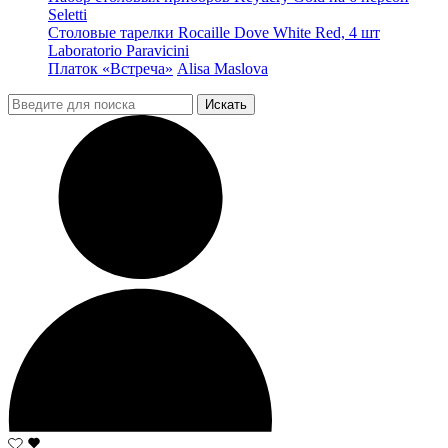
Seletti
Столовые тарелки Rocaille Dove White Red, 4 шт
Laboratorio Paravicini
Платок «Встреча»
Alisa Maslova