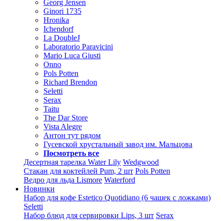
Georg Jensen
Ginori 1735
Hronika
Ichendorf
La DoubleJ
Laboratorio Paravicini
Mario Luca Giusti
Onno
Pols Potten
Richard Brendon
Seletti
Serax
Taitu
The Dar Store
Vista Alegre
Антон тут рядом
Гусевской хрустальный завод им. Мальцова
Посмотреть все
Десертная тарелка Water Lily
Wedgwood
Стакан для коктейлей Pum, 2 шт
Pols Potten
Ведро для льда Lismore
Waterford
Новинки
Набор для кофе Estetico Quotidiano (6 чашек с ложками)
Seletti
Набор блюд для сервировки Lips, 3 шт
Serax