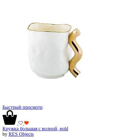
Быстрый просмотр
Кружка большая с волной, gold
by
RES Objects